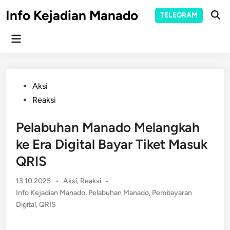
Skip
Info Kejadian Manado
TELEGRAM
to
Ope
Sear
content
Main
Menu
Posted
Aksi
in
Reaksi
Pelabuhan Manado Melangkah
ke Era Digital Bayar Tiket Masuk
QRIS
Posted
13.10.2025
•
Aksi
,
Reaksi
•
in
Info Kejadian Manado
,
Pelabuhan Manado
,
Pembayaran
Digital
,
QRIS