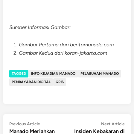
Sumber Informasi Gambar:
Gambar Pertama dari beritamanado.com
Gambar Kedua dari koran-jakarta.com
TAGGED
INFO KEJADIAN MANADO
PELABUHAN MANADO
PEMBAYARAN DIGITAL
QRIS
Post
Previous
Nex
Previous Article
Next Article
article:
artic
Manado Meriahkan
Insiden Kebakaran di
navigation