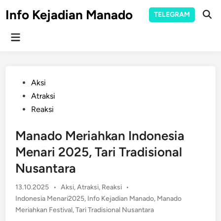
Skip
Info Kejadian Manado
TELEGRAM
to
Ope
Sear
content
Main
Menu
Posted
Aksi
in
Atraksi
Reaksi
Manado Meriahkan Indonesia
Menari 2025, Tari Tradisional
Nusantara
Posted
13.10.2025
•
Aksi
,
Atraksi
,
Reaksi
•
in
Indonesia Menari2025
,
Info Kejadian Manado
,
Manado
Meriahkan Festival
,
Tari Tradisional Nusantara