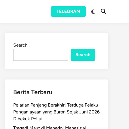
Switch
TELEGRAM
Open
to
Search
dark
mode
Search
Search
Berita Terbaru
Pelarian Panjang Berakhir! Terduga Pelaku
Penganiayaan yang Buron Sejak Juni 2026
Dibekuk Polisi
Tragedi Maut di Manado! Mahasiswi