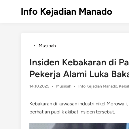
Skip
Info Kejadian Manado
to
content
Posted
Musibah
in
Insiden Kebakaran di Pa
Pekerja Alami Luka Bak
Posted
14.10.2025
•
Musibah
•
Info Kejadian Manado
,
Kebak
in
Kebakaran di kawasan industri nikel Morowali,
perhatian publik akibat insiden tersebut.