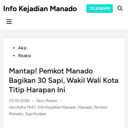
Skip
Info Kejadian Manado
TELEGRAM
to
Ope
Sear
content
Main
Menu
Posted
Aksi
in
Reaksi
Mantap! Pemkot Manado
Bagikan 30 Sapi, Wakil Wali Kota
Titip Harapan Ini
Posted
25.05.2026
•
Aksi
,
Reaksi
•
in
Idul Adha 1447
,
Info Kejadian Manado
,
Manado
,
Pemkot
Manado
,
Sapi Kurban