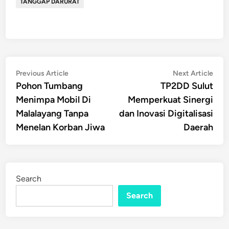
TANGGAP DARURAT
Post
Previous
Nex
Previous Article
Next Article
article:
artic
Pohon Tumbang
TP2DD Sulut
navigation
Menimpa Mobil Di
Memperkuat Sinergi
Malalayang Tanpa
dan Inovasi Digitalisasi
Menelan Korban Jiwa
Daerah
Search
Search