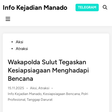
Skip
Info Kejadian Manado
TELEGRAM
to
Ope
Sear
content
Main
Menu
Posted
Aksi
in
Atraksi
Wakapolda Sulut Tegaskan
Kesiapsiagaan Menghadapi
Bencana
Posted
15.11.2025
•
Aksi
,
Atraksi
•
in
Info Kejadian Manado
,
Kesiapsiagaan Bencana
,
Polri
Profesional
,
Tanggap Darurat