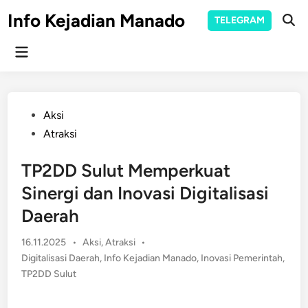
Skip
Info Kejadian Manado
TELEGRAM
to
Ope
Sear
content
Main
Menu
Posted
Aksi
in
Atraksi
TP2DD Sulut Memperkuat
Sinergi dan Inovasi Digitalisasi
Daerah
Posted
16.11.2025
•
Aksi
,
Atraksi
•
in
Digitalisasi Daerah
,
Info Kejadian Manado
,
Inovasi Pemerintah
,
TP2DD Sulut