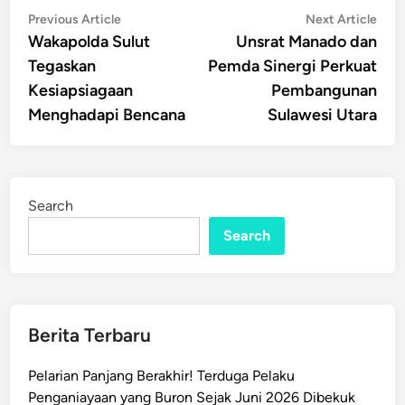
Post
Previous
Nex
Previous Article
Next Article
article:
artic
Wakapolda Sulut
Unsrat Manado dan
navigation
Tegaskan
Pemda Sinergi Perkuat
Kesiapsiagaan
Pembangunan
Menghadapi Bencana
Sulawesi Utara
Search
Search
Berita Terbaru
Pelarian Panjang Berakhir! Terduga Pelaku
Penganiayaan yang Buron Sejak Juni 2026 Dibekuk