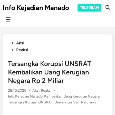
Skip
Info Kejadian Manado
TELEGRAM
to
Ope
Sear
content
Main
Menu
Posted
Aksi
in
Reaksi
Tersangka Korupsi UNSRAT
Kembalikan Uang Kerugian
Negara Rp 2 Miliar
Posted
28.10.2025
•
Aksi
,
Reaksi
•
in
Info Kejadian Manado
,
Kembalikan Uang Kerugian Negara
,
Tersangka Korupsi UNSRAT
,
Universitas Sam Ratulangi