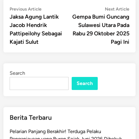
Post
Previous
Nex
Previous Article
Next Article
article:
artic
Jaksa Agung Lantik
Gempa Bumi Guncang
navigation
Jacob Hendrik
Sulawesi Utara Pada
Pattipeilohy Sebagai
Rabu 29 Oktober 2025
Kajati Sulut
Pagi Ini
Search
Search
Berita Terbaru
Pelarian Panjang Berakhir! Terduga Pelaku
Penganiayaan yang Buron Sejak Juni 2026 Dibekuk