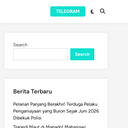
Switch
TELEGRAM
Open
to
Search
dark
mode
Search
Search
Berita Terbaru
Pelarian Panjang Berakhir! Terduga Pelaku
Penganiayaan yang Buron Sejak Juni 2026
Dibekuk Polisi
Tragedi Maut di Manado! Mahasiswi