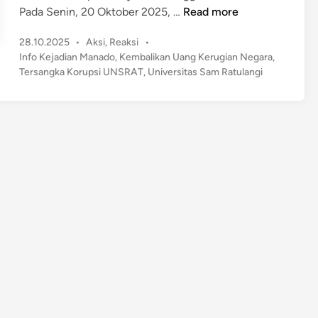
T
Pada Senin, 20 Oktober 2025, …
Read more
e
P
28.10.2025
•
Aksi
,
Reaksi
•
r
o
Info Kejadian Manado
,
Kembalikan Uang Kerugian Negara
,
s
s
Tersangka Korupsi UNSRAT
,
Universitas Sam Ratulangi
a
t
n
e
g
d
k
i
n
a
K
o
r
u
p
s
i
U
N
S