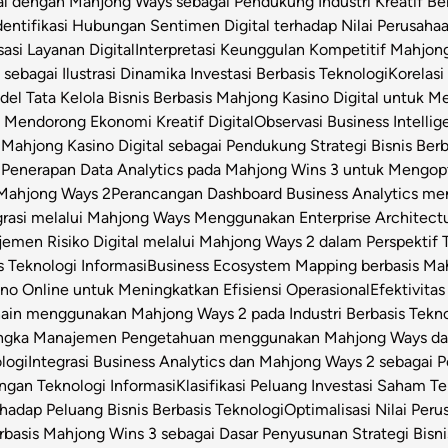
ital dengan Mahjong Ways sebagai Pendukung Industri Kreatif Be
dentifikasi Hubungan Sentimen Digital terhadap Nilai Perusahaa
asi Layanan Digital
Interpretasi Keunggulan Kompetitif Mahjon
sebagai Ilustrasi Dinamika Investasi Berbasis Teknologi
Korelas
el Tata Kelola Bisnis Berbasis Mahjong Kasino Digital untuk Me
 Mendorong Ekonomi Kreatif Digital
Observasi Business Intell
Mahjong Kasino Digital sebagai Pendukung Strategi Bisnis Berb
l
Penerapan Data Analytics pada Mahjong Wins 3 untuk Mengop
 Mahjong Ways 2
Perancangan Dashboard Business Analytics m
grasi melalui Mahjong Ways Menggunakan Enterprise Architect
emen Risiko Digital melalui Mahjong Ways 2 dalam Perspektif T
s Teknologi Informasi
Business Ecosystem Mapping berbasis Mahj
o Online untuk Meningkatkan Efisiensi Operasional
Efektivita
Chain menggunakan Mahjong Ways 2 pada Industri Berbasis Tekn
angka Manajemen Pengetahuan menggunakan Mahjong Ways dala
logi
Integrasi Business Analytics dan Mahjong Ways 2 sebagai
engan Teknologi Informasi
Klasifikasi Peluang Investasi Saham 
hadap Peluang Bisnis Berbasis Teknologi
Optimalisasi Nilai Per
rbasis Mahjong Wins 3 sebagai Dasar Penyusunan Strategi Bisni