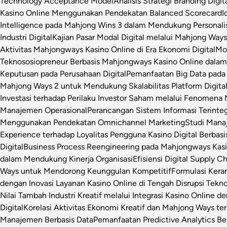
Technology Acceptance Model
Analisis Strategi Branding Dig
Kasino Online Menggunakan Pendekatan Balanced Scorecard
I
Intelligence pada Mahjong Wins 3 dalam Mendukung Personalis
Industri Digital
Kajian Pasar Modal Digital melalui Mahjong Ways 
Aktivitas Mahjongways Kasino Online di Era Ekonomi Digital
Mod
Teknososiopreneur Berbasis Mahjongways Kasino Online dalam
Keputusan pada Perusahaan Digital
Pemanfaatan Big Data pada 
Mahjong Ways 2 untuk Mendukung Skalabilitas Platform Digita
Investasi terhadap Perilaku Investor Saham melalui Fenomena
Manajemen Operasional
Perancangan Sistem Informasi Terinte
Menggunakan Pendekatan Omnichannel Marketing
Studi Manaj
Experience terhadap Loyalitas Pengguna Kasino Digital Berbasi
Digital
Business Process Reengineering pada Mahjongways Kasin
dalam Mendukung Kinerja Organisasi
Efisiensi Digital Supply 
Ways untuk Mendorong Keunggulan Kompetitif
Formulasi Ker
dengan Inovasi Layanan Kasino Online di Tengah Disrupsi Tekno
Nilai Tambah Industri Kreatif melalui Integrasi Kasino Online d
Digital
Korelasi Aktivitas Ekonomi Kreatif dan Mahjong Ways ter
Manajemen Berbasis Data
Pemanfaatan Predictive Analytics Be