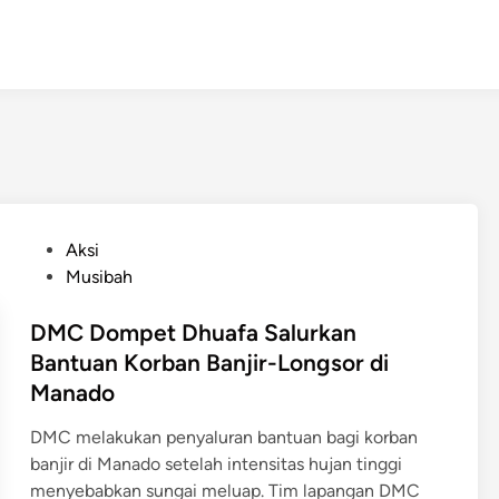
P
Aksi
o
Musibah
s
t
DMC Dompet Dhuafa Salurkan
e
Bantuan Korban Banjir-Longsor di
d
Manado
i
n
DMC melakukan penyaluran bantuan bagi korban
banjir di Manado setelah intensitas hujan tinggi
menyebabkan sungai meluap. Tim lapangan DMC