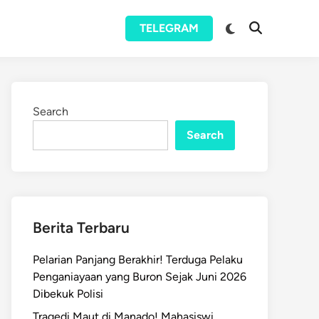
Switch
TELEGRAM
Open
to
Search
dark
mode
Search
Search
Berita Terbaru
Pelarian Panjang Berakhir! Terduga Pelaku
Penganiayaan yang Buron Sejak Juni 2026
Dibekuk Polisi
Tragedi Maut di Manado! Mahasiswi