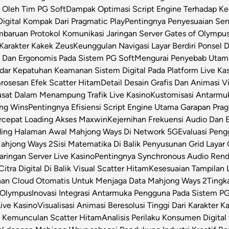
 Oleh Tim PG Soft
Dampak Optimasi Script Engine Terhadap K
igital Kompak Dari Pragmatic Play
Pentingnya Penyesuaian Sen
baruan Protokol Komunikasi Jaringan Server Gates of Olympu
Karakter Kakek Zeus
Keunggulan Navigasi Layar Berdiri Ponsel
s Dan Ergonomis Pada Sistem PG Soft
Mengurai Penyebab Utama 
dar Kepatuhan Keamanan Sistem Digital Pada Platform Live Ka
osesan Efek Scatter Hitam
Detail Desain Grafis Dan Animasi V
usat Dalam Menampung Trafik Live Kasino
Kustomisasi Antarmu
ong Wins
Pentingnya Efisiensi Script Engine Utama Garapan Prag
rcepat Loading Akses Maxwin
Kejernihan Frekuensi Audio Dan 
ding Halaman Awal Mahjong Ways Di Network 5G
Evaluasi Pen
Mahjong Ways 2
Sisi Matematika Di Balik Penyusunan Grid Layar
ringan Server Live Kasino
Pentingnya Synchronous Audio Rende
itra Digital Di Balik Visual Scatter Hitam
Kesesuaian Tampilan L
an Cloud Otomatis Untuk Menjaga Data Mahjong Ways 2
Tingk
 Olympus
Inovasi Integrasi Antarmuka Pengguna Pada Sistem PG
Live Kasino
Visualisasi Animasi Beresolusi Tinggi Dari Karakter 
t Kemunculan Scatter Hitam
Analisis Perilaku Konsumen Digita