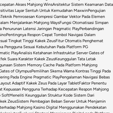
ecepatan Akses Mahjong Wins
Arsitektur Sistem Keamanan Data
sitivitas Layar Sentuh Untuk Kemudahan Maxwin
Pengujian
s
Teknik Pemrosesan Kompresi Gambar Vektor Pada Elemen
 Dalam Menjalankan Mahjong Ways
Fungsi Otomatisasi Simpan
Penurunan Latensi Jaringan Pragmatic Play
Perbandingan
sino
Pentingnya Respon Cepat Tombol Navigasi Dalam
isual Tingkat Tinggi Kakek Zeus
Fitur Otomatis Penghemat
ka Pengguna Sesuai Kebutuhan Pada Platform PG
matic Play
Analisis Ketahanan Infrastruktur Server Gates of
Efek Suara Karakter Kakek Zeus
Keunggulan Tata Letak
ggunaan Sistem Memory Cache Pada Platform Mahjong
 Gates of Olympus
Pemilihan Skema Warna Kontras Tinggi Pada
ring Pada Engine Pragmatic Play
Pengalaman Navigasi Bebas
ayout Adaptif Kakek Zeus Pada Layar Tablet
Faktor Penentu
at Kepuasan Pengguna Terhadap Kecepatan Respon Mahjong
 Soft
Meneliti Keunggulan Struktur Kode Sistem Dari
Kakek Zeus
Sistem Pembagian Beban Server Untuk Menjamin
l terhadap Mahjong Kasino Digital Menggunakan Pendekatan