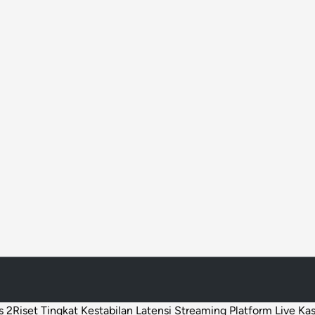
a
d
o
s 2
Riset Tingkat Kestabilan Latensi Streaming Platform Live Ka