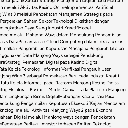
rkelanjutan
Evaluasi Strategi Manajemen Digital pada Platform
n melalui Aktivitas Kasino Online
Implementasi Artificial
g Wins 3 melalui Pendekatan Manajemen Strategis pada
i Pergerakan Saham Sektor Teknologi Dikaitkan dengan
ningkatkan Daya Saing Industri Kreatif
Model
igence melalui Mahjong Ways dalam Mendukung Pengambilan
asis Data
Pemanfaatan Cloud Computing dalam Infrastruktur
timalkan Pengambilan Keputusan Manajerial
Pengaruh Literasi
enggunakan Data Mahjong Ways sebagai Pendukung
ure
Strategi Pemasaran Digital pada Kasino Digital
ata Kelola Teknologi Informasi
Verifikasi Pengaruh User
ong Wins 3 sebagai Pendekatan Baru pada Industri Kreatif
s Tata Kelola Informasi pada Platform Mahjong Kasino Digital
ologi
Eksplorasi Business Model Canvas pada Platform Mahjong
m Lingkungan Bisnis Digital
Hubungan Kapitalisasi Pasar
 Pendukung Pengambilan Keputusan Eksekutif
Kajian Mendalam
Teknologi melalui Aktivitas Mahjong Ways 2 pada Ekonomi
usahaan Digital melalui Mahjong Ways dengan Pendekatan
s
Pemetaan Perilaku Investor terhadap Emiten Teknologi