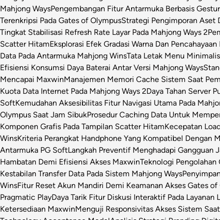
Mahjong Ways
Pengembangan Fitur Antarmuka Berbasis Gestur
Terenkripsi Pada Gates of Olympus
Strategi Pengimporan Aset D
Tingkat Stabilisasi Refresh Rate Layar Pada Mahjong Ways 2
Pem
Scatter Hitam
Eksplorasi Efek Gradasi Warna Dan Pencahayaan 
Data Pada Antarmuka Mahjong Wins
Tata Letak Menu Minimali
Efisiensi Konsumsi Daya Baterai Antar Versi Mahjong Ways
Stan
Mencapai Maxwin
Manajemen Memori Cache Sistem Saat Pemr
Kuota Data Internet Pada Mahjong Ways 2
Daya Tahan Server P
Soft
Kemudahan Aksesibilitas Fitur Navigasi Utama Pada Mahj
Olympus Saat Jam Sibuk
Prosedur Caching Data Untuk Mempe
Komponen Grafis Pada Tampilan Scatter Hitam
Kecepatan Loa
Wins
Kriteria Perangkat Handphone Yang Kompatibel Dengan 
Antarmuka PG Soft
Langkah Preventif Menghadapi Gangguan Ja
Hambatan Demi Efisiensi Akses Maxwin
Teknologi Pengolahan C
Kestabilan Transfer Data Pada Sistem Mahjong Ways
Penyimpan
Wins
Fitur Reset Akun Mandiri Demi Keamanan Akses Gates of
Pragmatic Play
Daya Tarik Fitur Diskusi Interaktif Pada Layanan 
Ketersediaan Maxwin
Menguji Responsivitas Akses Sistem Saa