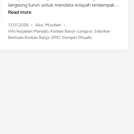
langsung turun untuk mendata wilayah terdampak …
D
Read more
M
P
13.01.2026
•
Aksi
,
Musibah
•
C
o
Info Kejadian Manado
,
Korban Banjir-Longsor
,
Salurkan
D
s
Bantuan Korban Banjir
,
​​DMC Dompet Dhuafa
o
t
m
e
p
d
e
i
n
t
D
h
u
a
f
a
S
a
l