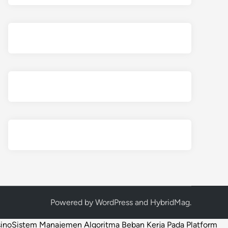
Powered by
WordPress
and
HybridMag
.
sino
Sistem Manajemen Algoritma Beban Kerja Pada Platform