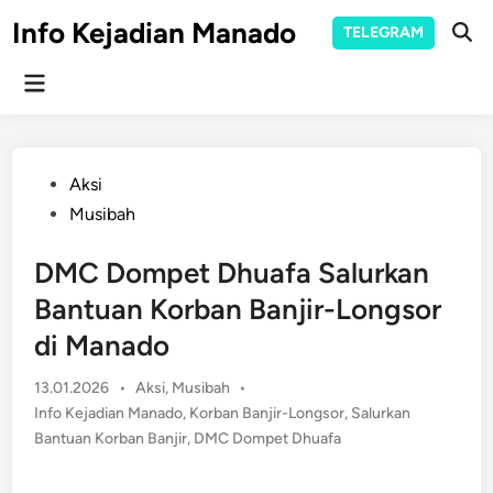
Skip
Info Kejadian Manado
TELEGRAM
to
Ope
Sear
content
Main
Menu
Posted
Aksi
in
Musibah
DMC Dompet Dhuafa Salurkan
Bantuan Korban Banjir-Longsor
di Manado
Posted
13.01.2026
•
Aksi
,
Musibah
•
in
Info Kejadian Manado
,
Korban Banjir-Longsor
,
Salurkan
Bantuan Korban Banjir
,
​​DMC Dompet Dhuafa