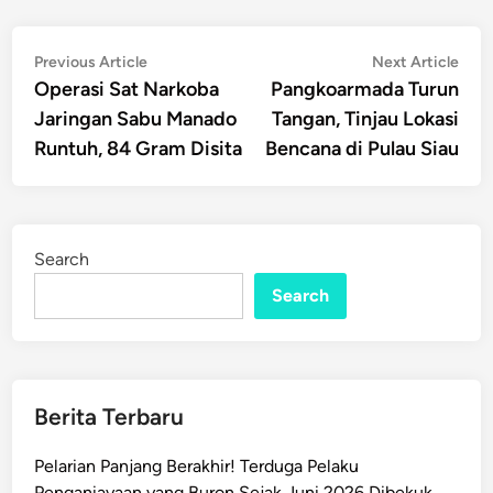
Post
Previous
Nex
Previous Article
Next Article
article:
artic
Operasi Sat Narkoba
Pangkoarmada Turun
navigation
Jaringan Sabu Manado
Tangan, Tinjau Lokasi
Runtuh, 84 Gram Disita
Bencana di Pulau Siau
Search
Search
Berita Terbaru
Pelarian Panjang Berakhir! Terduga Pelaku
Penganiayaan yang Buron Sejak Juni 2026 Dibekuk