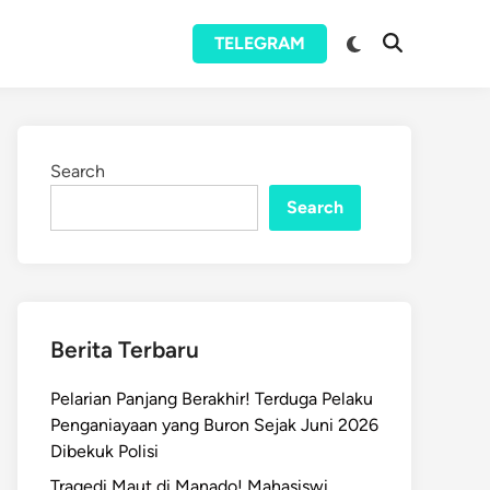
Switch
TELEGRAM
Open
to
Search
dark
mode
Search
Search
Berita Terbaru
Pelarian Panjang Berakhir! Terduga Pelaku
Penganiayaan yang Buron Sejak Juni 2026
Dibekuk Polisi
Tragedi Maut di Manado! Mahasiswi