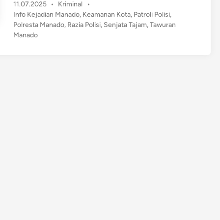
P
11.07.2025
•
Kriminal
•
l
o
Info Kejadian Manado
,
Keamanan Kota
,
Patroli Polisi
,
a
s
Polresta Manado
,
Razia Polisi
,
Senjata Tajam
,
Tawuran
s
t
Manado
a
e
n
d
S
i
n
e
n
j
a
t
a
T
a
j
a
m
D
i