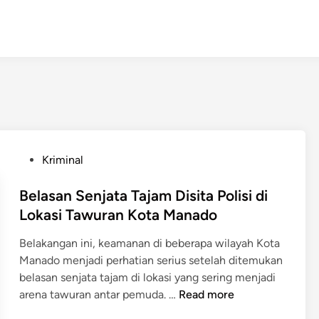
P
Kriminal
o
s
Belasan Senjata Tajam Disita Polisi di
t
Lokasi Tawuran Kota Manado
e
Belakangan ini, keamanan di beberapa wilayah Kota
d
Manado menjadi perhatian serius setelah ditemukan
i
belasan senjata tajam di lokasi yang sering menjadi
n
B
arena tawuran antar pemuda. …
Read more
e