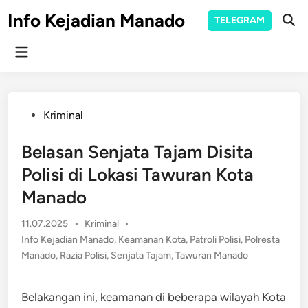
Skip
Info Kejadian Manado
TELEGRAM
to
Ope
Sear
content
Main
Menu
Posted
Kriminal
in
Belasan Senjata Tajam Disita
Polisi di Lokasi Tawuran Kota
Manado
Posted
11.07.2025
•
Kriminal
•
in
Info Kejadian Manado
,
Keamanan Kota
,
Patroli Polisi
,
Polresta
Manado
,
Razia Polisi
,
Senjata Tajam
,
Tawuran Manado
Belakangan ini, keamanan di beberapa wilayah Kota