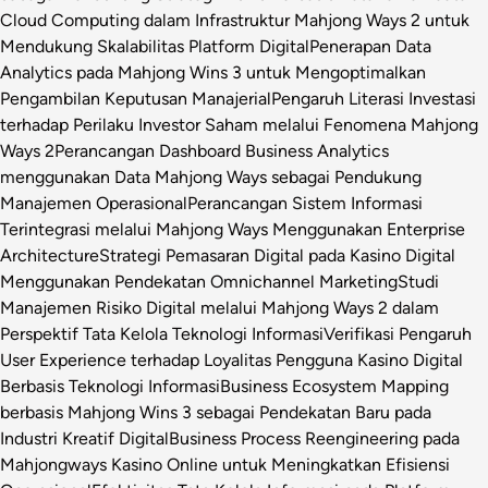
Cloud Computing dalam Infrastruktur Mahjong Ways 2 untuk
Mendukung Skalabilitas Platform Digital
Penerapan Data
Analytics pada Mahjong Wins 3 untuk Mengoptimalkan
Pengambilan Keputusan Manajerial
Pengaruh Literasi Investasi
terhadap Perilaku Investor Saham melalui Fenomena Mahjong
Ways 2
Perancangan Dashboard Business Analytics
menggunakan Data Mahjong Ways sebagai Pendukung
Manajemen Operasional
Perancangan Sistem Informasi
Terintegrasi melalui Mahjong Ways Menggunakan Enterprise
Architecture
Strategi Pemasaran Digital pada Kasino Digital
Menggunakan Pendekatan Omnichannel Marketing
Studi
Manajemen Risiko Digital melalui Mahjong Ways 2 dalam
Perspektif Tata Kelola Teknologi Informasi
Verifikasi Pengaruh
User Experience terhadap Loyalitas Pengguna Kasino Digital
Berbasis Teknologi Informasi
Business Ecosystem Mapping
berbasis Mahjong Wins 3 sebagai Pendekatan Baru pada
Industri Kreatif Digital
Business Process Reengineering pada
Mahjongways Kasino Online untuk Meningkatkan Efisiensi