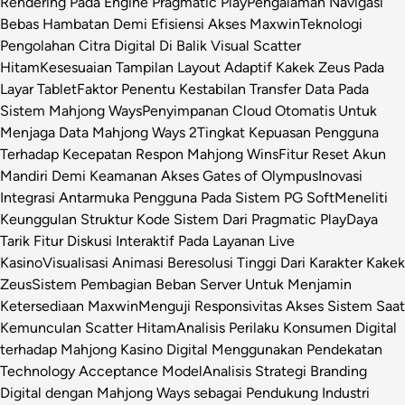
Rendering Pada Engine Pragmatic Play
Pengalaman Navigasi
Bebas Hambatan Demi Efisiensi Akses Maxwin
Teknologi
Pengolahan Citra Digital Di Balik Visual Scatter
Hitam
Kesesuaian Tampilan Layout Adaptif Kakek Zeus Pada
Layar Tablet
Faktor Penentu Kestabilan Transfer Data Pada
Sistem Mahjong Ways
Penyimpanan Cloud Otomatis Untuk
Menjaga Data Mahjong Ways 2
Tingkat Kepuasan Pengguna
Terhadap Kecepatan Respon Mahjong Wins
Fitur Reset Akun
Mandiri Demi Keamanan Akses Gates of Olympus
Inovasi
Integrasi Antarmuka Pengguna Pada Sistem PG Soft
Meneliti
Keunggulan Struktur Kode Sistem Dari Pragmatic Play
Daya
Tarik Fitur Diskusi Interaktif Pada Layanan Live
Kasino
Visualisasi Animasi Beresolusi Tinggi Dari Karakter Kakek
Zeus
Sistem Pembagian Beban Server Untuk Menjamin
Ketersediaan Maxwin
Menguji Responsivitas Akses Sistem Saat
Kemunculan Scatter Hitam
Analisis Perilaku Konsumen Digital
terhadap Mahjong Kasino Digital Menggunakan Pendekatan
Technology Acceptance Model
Analisis Strategi Branding
Digital dengan Mahjong Ways sebagai Pendukung Industri