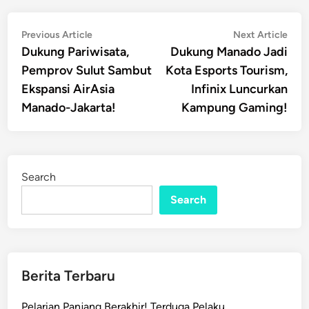
Post
Previous
Nex
Previous Article
Next Article
article:
artic
Dukung Pariwisata,
Dukung Manado Jadi
navigation
Pemprov Sulut Sambut
Kota Esports Tourism,
Ekspansi AirAsia
Infinix Luncurkan
Manado-Jakarta!
Kampung Gaming!
Search
Search
Berita Terbaru
Pelarian Panjang Berakhir! Terduga Pelaku