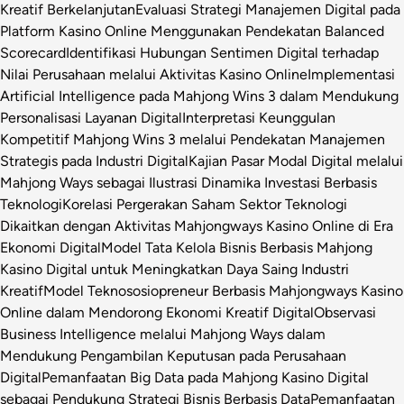
Kreatif Berkelanjutan
Evaluasi Strategi Manajemen Digital pada
Platform Kasino Online Menggunakan Pendekatan Balanced
Scorecard
Identifikasi Hubungan Sentimen Digital terhadap
Nilai Perusahaan melalui Aktivitas Kasino Online
Implementasi
Artificial Intelligence pada Mahjong Wins 3 dalam Mendukung
Personalisasi Layanan Digital
Interpretasi Keunggulan
Kompetitif Mahjong Wins 3 melalui Pendekatan Manajemen
Strategis pada Industri Digital
Kajian Pasar Modal Digital melalui
Mahjong Ways sebagai Ilustrasi Dinamika Investasi Berbasis
Teknologi
Korelasi Pergerakan Saham Sektor Teknologi
Dikaitkan dengan Aktivitas Mahjongways Kasino Online di Era
Ekonomi Digital
Model Tata Kelola Bisnis Berbasis Mahjong
Kasino Digital untuk Meningkatkan Daya Saing Industri
Kreatif
Model Teknososiopreneur Berbasis Mahjongways Kasino
Online dalam Mendorong Ekonomi Kreatif Digital
Observasi
Business Intelligence melalui Mahjong Ways dalam
Mendukung Pengambilan Keputusan pada Perusahaan
Digital
Pemanfaatan Big Data pada Mahjong Kasino Digital
sebagai Pendukung Strategi Bisnis Berbasis Data
Pemanfaatan