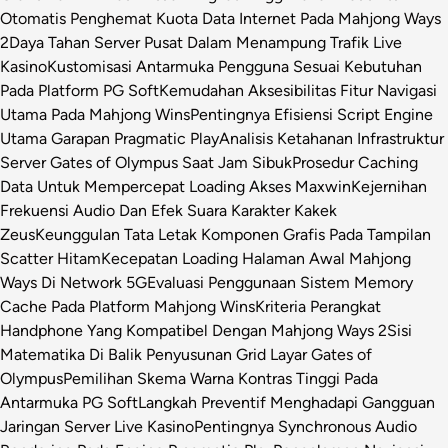
Otomatis Penghemat Kuota Data Internet Pada Mahjong Ways
2
Daya Tahan Server Pusat Dalam Menampung Trafik Live
Kasino
Kustomisasi Antarmuka Pengguna Sesuai Kebutuhan
Pada Platform PG Soft
Kemudahan Aksesibilitas Fitur Navigasi
Utama Pada Mahjong Wins
Pentingnya Efisiensi Script Engine
Utama Garapan Pragmatic Play
Analisis Ketahanan Infrastruktur
Server Gates of Olympus Saat Jam Sibuk
Prosedur Caching
Data Untuk Mempercepat Loading Akses Maxwin
Kejernihan
Frekuensi Audio Dan Efek Suara Karakter Kakek
Zeus
Keunggulan Tata Letak Komponen Grafis Pada Tampilan
Scatter Hitam
Kecepatan Loading Halaman Awal Mahjong
Ways Di Network 5G
Evaluasi Penggunaan Sistem Memory
Cache Pada Platform Mahjong Wins
Kriteria Perangkat
Handphone Yang Kompatibel Dengan Mahjong Ways 2
Sisi
Matematika Di Balik Penyusunan Grid Layar Gates of
Olympus
Pemilihan Skema Warna Kontras Tinggi Pada
Antarmuka PG Soft
Langkah Preventif Menghadapi Gangguan
Jaringan Server Live Kasino
Pentingnya Synchronous Audio