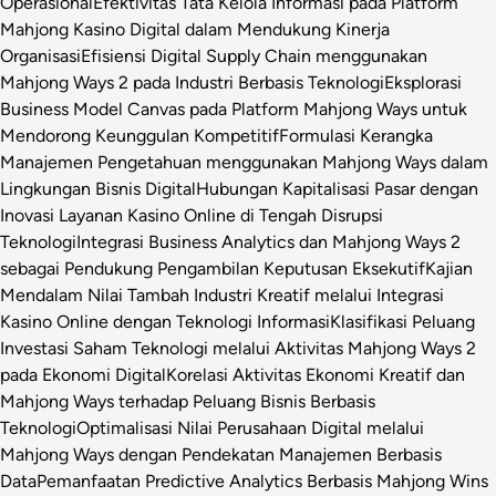
Operasional
Efektivitas Tata Kelola Informasi pada Platform
Mahjong Kasino Digital dalam Mendukung Kinerja
Organisasi
Efisiensi Digital Supply Chain menggunakan
Mahjong Ways 2 pada Industri Berbasis Teknologi
Eksplorasi
Business Model Canvas pada Platform Mahjong Ways untuk
Mendorong Keunggulan Kompetitif
Formulasi Kerangka
Manajemen Pengetahuan menggunakan Mahjong Ways dalam
Lingkungan Bisnis Digital
Hubungan Kapitalisasi Pasar dengan
Inovasi Layanan Kasino Online di Tengah Disrupsi
Teknologi
Integrasi Business Analytics dan Mahjong Ways 2
sebagai Pendukung Pengambilan Keputusan Eksekutif
Kajian
Mendalam Nilai Tambah Industri Kreatif melalui Integrasi
Kasino Online dengan Teknologi Informasi
Klasifikasi Peluang
Investasi Saham Teknologi melalui Aktivitas Mahjong Ways 2
pada Ekonomi Digital
Korelasi Aktivitas Ekonomi Kreatif dan
Mahjong Ways terhadap Peluang Bisnis Berbasis
Teknologi
Optimalisasi Nilai Perusahaan Digital melalui
Mahjong Ways dengan Pendekatan Manajemen Berbasis
Data
Pemanfaatan Predictive Analytics Berbasis Mahjong Wins