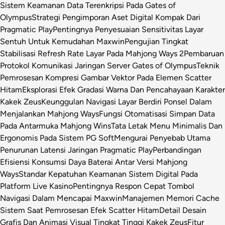
Sistem Keamanan Data Terenkripsi Pada Gates of
Olympus
Strategi Pengimporan Aset Digital Kompak Dari
Pragmatic Play
Pentingnya Penyesuaian Sensitivitas Layar
Sentuh Untuk Kemudahan Maxwin
Pengujian Tingkat
Stabilisasi Refresh Rate Layar Pada Mahjong Ways 2
Pembaruan
Protokol Komunikasi Jaringan Server Gates of Olympus
Teknik
Pemrosesan Kompresi Gambar Vektor Pada Elemen Scatter
Hitam
Eksplorasi Efek Gradasi Warna Dan Pencahayaan Karakter
Kakek Zeus
Keunggulan Navigasi Layar Berdiri Ponsel Dalam
Menjalankan Mahjong Ways
Fungsi Otomatisasi Simpan Data
Pada Antarmuka Mahjong Wins
Tata Letak Menu Minimalis Dan
Ergonomis Pada Sistem PG Soft
Mengurai Penyebab Utama
Penurunan Latensi Jaringan Pragmatic Play
Perbandingan
Efisiensi Konsumsi Daya Baterai Antar Versi Mahjong
Ways
Standar Kepatuhan Keamanan Sistem Digital Pada
Platform Live Kasino
Pentingnya Respon Cepat Tombol
Navigasi Dalam Mencapai Maxwin
Manajemen Memori Cache
Sistem Saat Pemrosesan Efek Scatter Hitam
Detail Desain
Grafis Dan Animasi Visual Tingkat Tinggi Kakek Zeus
Fitur