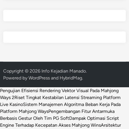
Copyright © 2026
Info Kejadian Manado
.
Powered by
WordPress
and
HybridMag
.
Pengujian Efisiensi Rendering Vektor Visual Pada Mahjong
Ways 2
Riset Tingkat Kestabilan Latensi Streaming Platform
Live Kasino
Sistem Manajemen Algoritma Beban Kerja Pada
Platform Mahjong Ways
Pengembangan Fitur Antarmuka
Berbasis Gestur Oleh Tim PG Soft
Dampak Optimasi Script
Engine Terhadap Kecepatan Akses Mahjong Wins
Arsitektur