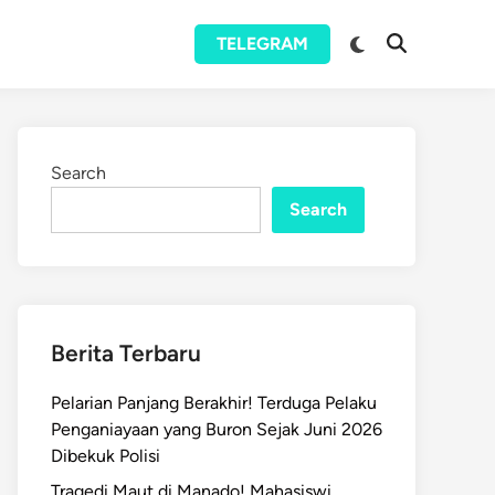
Switch
TELEGRAM
Open
to
Search
dark
mode
Search
Search
Berita Terbaru
Pelarian Panjang Berakhir! Terduga Pelaku
Penganiayaan yang Buron Sejak Juni 2026
Dibekuk Polisi
Tragedi Maut di Manado! Mahasiswi