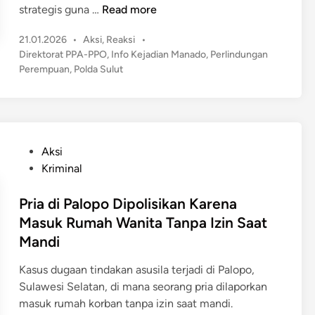
P
strategis guna …
Read more
o
P
21.01.2026
•
Aksi
,
Reaksi
•
l
o
Direktorat PPA-PPO
,
Info Kejadian Manado
,
Perlindungan
d
s
Perempuan
,
Polda Sulut
a
t
S
e
u
d
l
i
n
u
P
Aksi
t
o
Kriminal
B
s
e
t
Pria di Palopo Dipolisikan Karena
n
e
Masuk Rumah Wanita Tanpa Izin Saat
t
d
Mandi
u
i
k
n
Kasus dugaan tindakan asusila terjadi di Palopo,
P
Sulawesi Selatan, di mana seorang pria dilaporkan
e
masuk rumah korban tanpa izin saat mandi.
r