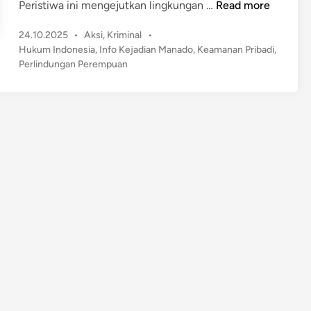
P
Peristiwa ini mengejutkan lingkungan …
Read more
l
r
i
P
24.10.2025
•
Aksi
,
Kriminal
•
i
n
o
Hukum Indonesia
,
Info Kejadian Manado
,
Keamanan Pribadi
,
a
s
d
Perlindungan Perempuan
d
t
u
i
e
n
P
d
g
a
i
a
n
l
n
o
P
p
e
o
r
D
e
i
m
p
p
o
u
l
a
i
n
s