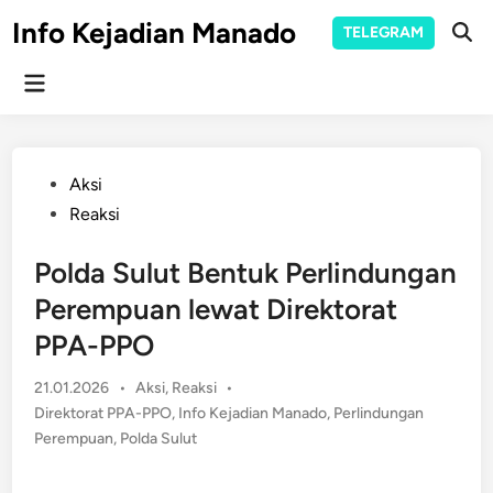
Skip
Info Kejadian Manado
TELEGRAM
to
Ope
Sear
content
Main
Menu
Posted
Aksi
in
Reaksi
Polda Sulut Bentuk Perlindungan
Perempuan lewat Direktorat
PPA-PPO
Posted
21.01.2026
•
Aksi
,
Reaksi
•
in
Direktorat PPA-PPO
,
Info Kejadian Manado
,
Perlindungan
Perempuan
,
Polda Sulut