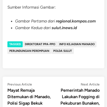
Sumber Informasi Gambar:
Gambar Pertama dari
regional.kompas.com
Gambar Kedua dari
sulut.inews.id
TAGGED
DIREKTORAT PPA-PPO
INFO KEJADIAN MANADO
PERLINDUNGAN PEREMPUAN
POLDA SULUT
Post
Previous
Nex
Previous Article
Next Article
article:
artic
Mayat Remaja
Pemerintah Manado
navigation
Ditemukan di Manado,
Lakukan Fogging di
Polisi Sigap Bekuk
Pekuburan Bunaken,