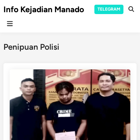
Skip
Info Kejadian Manado
TELEGRAM
to
Ope
Sear
content
Main
Menu
Penipuan Polisi