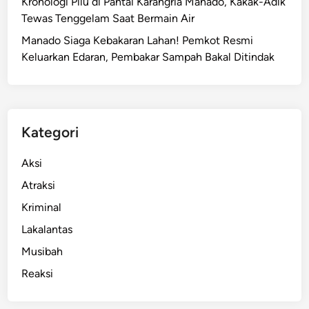
Kronologi Pilu di Pantai Karangria Manado, Kakak-Adik
t
Tewas Tenggelam Saat Bermain Air
a
Manado Siaga Kebakaran Lahan! Pemkot Resmi
w
Keluarkan Edaran, Pembakar Sampah Bakal Ditindak
a
n
G
a
d
Kategori
u
n
Aksi
g
Atraksi
a
Kriminal
n
L
Lakalantas
e
Musibah
c
Reaksi
e
h
k