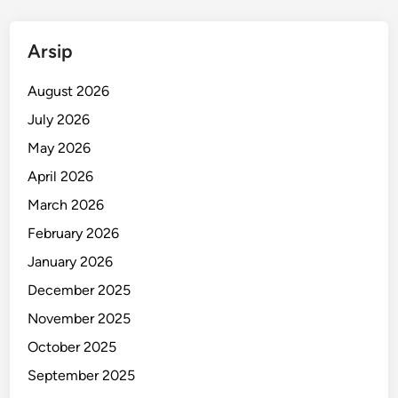
a
n
Arsip
P
e
August 2026
r
July 2026
e
May 2026
m
p
April 2026
u
March 2026
a
February 2026
n
D
January 2026
i
December 2025
M
November 2025
a
n
October 2025
a
September 2025
d