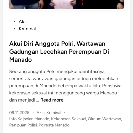
P
Aksi
o
Kriminal
s
t
Akui Diri Anggota Polri, Wartawan
e
Gadungan Lecehkan Perempuan Di
d
Manado
i
n
Seorang anggota Polri mengakui identitasnya,
sementara wartawan gadungan diduga melecehkan
perempuan di Manado beberapa waktu lalu. Peristiwa
kekerasan seksual ini mengguncang warga Manado
A
dan menjadi …
Read more
k
P
09.11.2025
•
Aksi
,
Kriminal
•
u
o
Info Kejadian Manado
,
Kekerasan Seksual
,
Oknum Wartawan
,
i
s
Penipuan Polisi
,
Polresta Manado
D
t