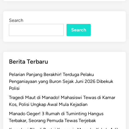
i
e
r
d
i
i
Search
n
A
n
Search
g
g
o
t
Berita Terbaru
a
P
Pelarian Panjang Berakhir! Terduga Pelaku
o
Penganiayaan yang Buron Sejak Juni 2026 Dibekuk
l
Polisi
r
Tragedi Maut di Manado! Mahasiswi Tewas di Kamar
i
Kos, Polisi Ungkap Awal Mula Kejadian
,
W
Manado Geger! 3 Rumah di Tuminting Hangus
a
Terbakar, Seorang Pemuda Tewas Terjebak
r