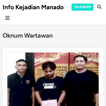
Skip
Info Kejadian Manado
TELEGRAM
to
Ope
Sear
content
Main
Menu
Oknum Wartawan