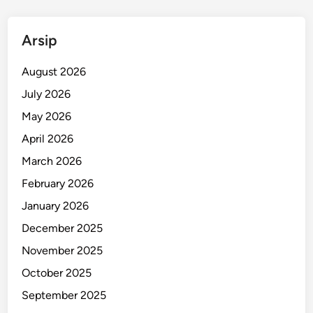
a
n
Arsip
P
e
August 2026
r
July 2026
e
May 2026
m
p
April 2026
u
March 2026
a
February 2026
n
D
January 2026
i
December 2025
M
November 2025
a
n
October 2025
a
September 2025
d