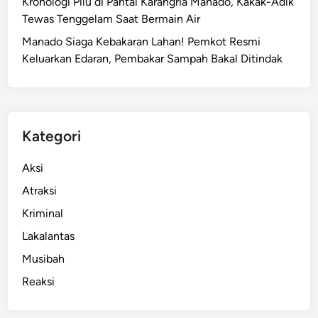
Kronologi Pilu di Pantai Karangria Manado, Kakak-Adik
t
Tewas Tenggelam Saat Bermain Air
a
Manado Siaga Kebakaran Lahan! Pemkot Resmi
w
Keluarkan Edaran, Pembakar Sampah Bakal Ditindak
a
n
G
a
d
Kategori
u
n
Aksi
g
Atraksi
a
Kriminal
n
L
Lakalantas
e
Musibah
c
Reaksi
e
h
k