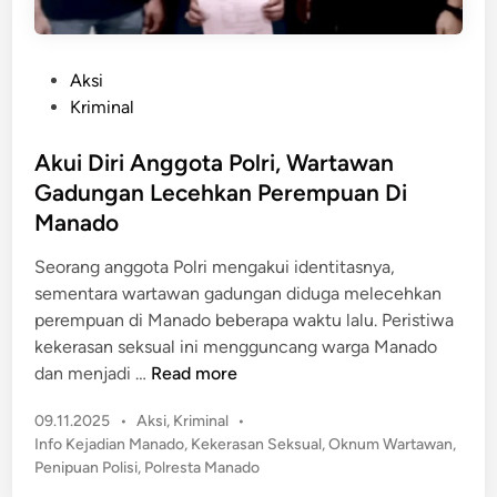
P
Aksi
o
Kriminal
s
t
Akui Diri Anggota Polri, Wartawan
e
Gadungan Lecehkan Perempuan Di
d
Manado
i
n
Seorang anggota Polri mengakui identitasnya,
sementara wartawan gadungan diduga melecehkan
perempuan di Manado beberapa waktu lalu. Peristiwa
kekerasan seksual ini mengguncang warga Manado
A
dan menjadi …
Read more
k
P
09.11.2025
•
Aksi
,
Kriminal
•
u
o
Info Kejadian Manado
,
Kekerasan Seksual
,
Oknum Wartawan
,
i
s
Penipuan Polisi
,
Polresta Manado
D
t