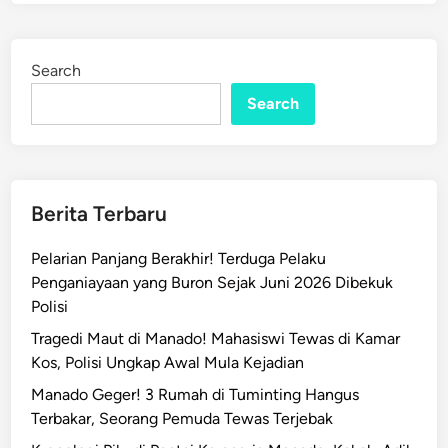
i
e
r
d
i
i
Search
n
A
n
Search
g
g
o
t
Berita Terbaru
a
P
Pelarian Panjang Berakhir! Terduga Pelaku
o
Penganiayaan yang Buron Sejak Juni 2026 Dibekuk
l
Polisi
r
Tragedi Maut di Manado! Mahasiswi Tewas di Kamar
i
Kos, Polisi Ungkap Awal Mula Kejadian
,
W
Manado Geger! 3 Rumah di Tuminting Hangus
a
Terbakar, Seorang Pemuda Tewas Terjebak
r