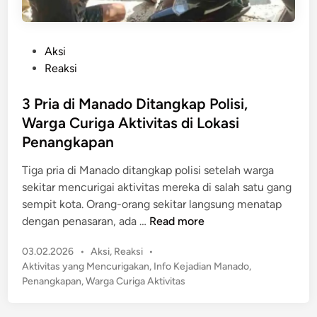
P
Aksi
o
Reaksi
s
t
3 Pria di Manado Ditangkap Polisi,
e
Warga Curiga Aktivitas di Lokasi
d
Penangkapan
i
n
Tiga pria di Manado ditangkap polisi setelah warga
sekitar mencurigai aktivitas mereka di salah satu gang
sempit kota. Orang-orang sekitar langsung menatap
3
dengan penasaran, ada …
Read more
P
P
03.02.2026
•
Aksi
,
Reaksi
•
r
o
Aktivitas yang Mencurigakan
,
Info Kejadian Manado
,
i
s
Penangkapan
,
Warga Curiga Aktivitas
a
t
d
e