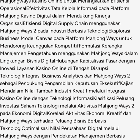
Mahjongways Kasino Online untuk Meningkatkan Efisiensi
Operasional
Efektivitas Tata Kelola Informasi pada Platform
Mahjong Kasino Digital dalam Mendukung Kinerja
Organisasi
Efisiensi Digital Supply Chain menggunakan
Mahjong Ways 2 pada Industri Berbasis Teknologi
Eksplorasi
Business Model Canvas pada Platform Mahjong Ways untuk
Mendorong Keunggulan Kompetitif
Formulasi Kerangka
Manajemen Pengetahuan menggunakan Mahjong Ways dalam
Lingkungan Bisnis Digital
Hubungan Kapitalisasi Pasar dengan
Inovasi Layanan Kasino Online di Tengah Disrupsi
Teknologi
Integrasi Business Analytics dan Mahjong Ways 2
sebagai Pendukung Pengambilan Keputusan Eksekutif
Kajian
Mendalam Nilai Tambah Industri Kreatif melalui Integrasi
Kasino Online dengan Teknologi Informasi
Klasifikasi Peluang
Investasi Saham Teknologi melalui Aktivitas Mahjong Ways 2
pada Ekonomi Digital
Korelasi Aktivitas Ekonomi Kreatif dan
Mahjong Ways terhadap Peluang Bisnis Berbasis
Teknologi
Optimalisasi Nilai Perusahaan Digital melalui
Mahjong Ways dengan Pendekatan Manajemen Berbasis