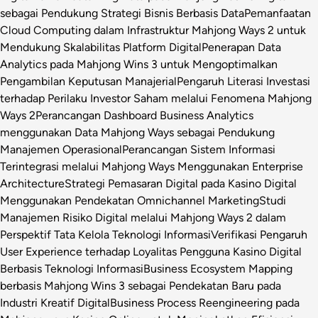
sebagai Pendukung Strategi Bisnis Berbasis Data
Pemanfaatan
Cloud Computing dalam Infrastruktur Mahjong Ways 2 untuk
Mendukung Skalabilitas Platform Digital
Penerapan Data
Analytics pada Mahjong Wins 3 untuk Mengoptimalkan
Pengambilan Keputusan Manajerial
Pengaruh Literasi Investasi
terhadap Perilaku Investor Saham melalui Fenomena Mahjong
Ways 2
Perancangan Dashboard Business Analytics
menggunakan Data Mahjong Ways sebagai Pendukung
Manajemen Operasional
Perancangan Sistem Informasi
Terintegrasi melalui Mahjong Ways Menggunakan Enterprise
Architecture
Strategi Pemasaran Digital pada Kasino Digital
Menggunakan Pendekatan Omnichannel Marketing
Studi
Manajemen Risiko Digital melalui Mahjong Ways 2 dalam
Perspektif Tata Kelola Teknologi Informasi
Verifikasi Pengaruh
User Experience terhadap Loyalitas Pengguna Kasino Digital
Berbasis Teknologi Informasi
Business Ecosystem Mapping
berbasis Mahjong Wins 3 sebagai Pendekatan Baru pada
Industri Kreatif Digital
Business Process Reengineering pada