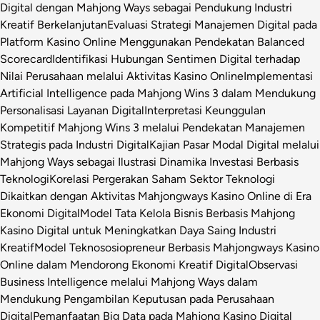
Digital dengan Mahjong Ways sebagai Pendukung Industri
Kreatif Berkelanjutan
Evaluasi Strategi Manajemen Digital pada
Platform Kasino Online Menggunakan Pendekatan Balanced
Scorecard
Identifikasi Hubungan Sentimen Digital terhadap
Nilai Perusahaan melalui Aktivitas Kasino Online
Implementasi
Artificial Intelligence pada Mahjong Wins 3 dalam Mendukung
Personalisasi Layanan Digital
Interpretasi Keunggulan
Kompetitif Mahjong Wins 3 melalui Pendekatan Manajemen
Strategis pada Industri Digital
Kajian Pasar Modal Digital melalui
Mahjong Ways sebagai Ilustrasi Dinamika Investasi Berbasis
Teknologi
Korelasi Pergerakan Saham Sektor Teknologi
Dikaitkan dengan Aktivitas Mahjongways Kasino Online di Era
Ekonomi Digital
Model Tata Kelola Bisnis Berbasis Mahjong
Kasino Digital untuk Meningkatkan Daya Saing Industri
Kreatif
Model Teknososiopreneur Berbasis Mahjongways Kasino
Online dalam Mendorong Ekonomi Kreatif Digital
Observasi
Business Intelligence melalui Mahjong Ways dalam
Mendukung Pengambilan Keputusan pada Perusahaan
Digital
Pemanfaatan Big Data pada Mahjong Kasino Digital