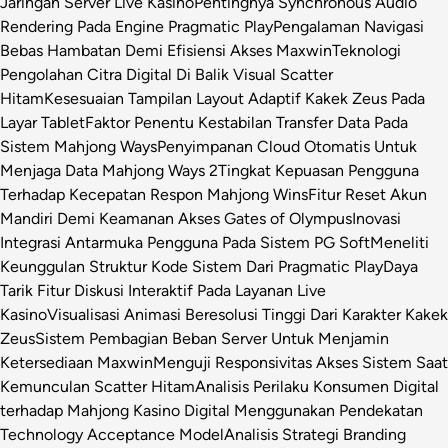
Jaringan Server Live Kasino
Pentingnya Synchronous Audio
Rendering Pada Engine Pragmatic Play
Pengalaman Navigasi
Bebas Hambatan Demi Efisiensi Akses Maxwin
Teknologi
Pengolahan Citra Digital Di Balik Visual Scatter
Hitam
Kesesuaian Tampilan Layout Adaptif Kakek Zeus Pada
Layar Tablet
Faktor Penentu Kestabilan Transfer Data Pada
Sistem Mahjong Ways
Penyimpanan Cloud Otomatis Untuk
Menjaga Data Mahjong Ways 2
Tingkat Kepuasan Pengguna
Terhadap Kecepatan Respon Mahjong Wins
Fitur Reset Akun
Mandiri Demi Keamanan Akses Gates of Olympus
Inovasi
Integrasi Antarmuka Pengguna Pada Sistem PG Soft
Meneliti
Keunggulan Struktur Kode Sistem Dari Pragmatic Play
Daya
Tarik Fitur Diskusi Interaktif Pada Layanan Live
Kasino
Visualisasi Animasi Beresolusi Tinggi Dari Karakter Kakek
Zeus
Sistem Pembagian Beban Server Untuk Menjamin
Ketersediaan Maxwin
Menguji Responsivitas Akses Sistem Saat
Kemunculan Scatter Hitam
Analisis Perilaku Konsumen Digital
terhadap Mahjong Kasino Digital Menggunakan Pendekatan
Technology Acceptance Model
Analisis Strategi Branding