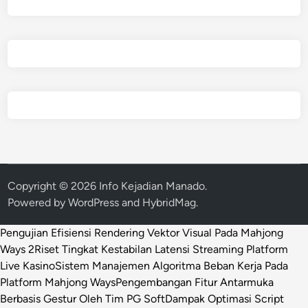
Copyright © 2026
Info Kejadian Manado
.
Powered by
WordPress
and
HybridMag
.
Pengujian Efisiensi Rendering Vektor Visual Pada Mahjong
Ways 2
Riset Tingkat Kestabilan Latensi Streaming Platform
Live Kasino
Sistem Manajemen Algoritma Beban Kerja Pada
Platform Mahjong Ways
Pengembangan Fitur Antarmuka
Berbasis Gestur Oleh Tim PG Soft
Dampak Optimasi Script