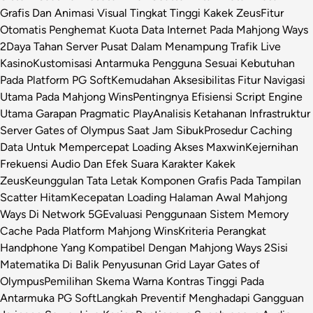
Grafis Dan Animasi Visual Tingkat Tinggi Kakek Zeus
Fitur
Otomatis Penghemat Kuota Data Internet Pada Mahjong Ways
2
Daya Tahan Server Pusat Dalam Menampung Trafik Live
Kasino
Kustomisasi Antarmuka Pengguna Sesuai Kebutuhan
Pada Platform PG Soft
Kemudahan Aksesibilitas Fitur Navigasi
Utama Pada Mahjong Wins
Pentingnya Efisiensi Script Engine
Utama Garapan Pragmatic Play
Analisis Ketahanan Infrastruktur
Server Gates of Olympus Saat Jam Sibuk
Prosedur Caching
Data Untuk Mempercepat Loading Akses Maxwin
Kejernihan
Frekuensi Audio Dan Efek Suara Karakter Kakek
Zeus
Keunggulan Tata Letak Komponen Grafis Pada Tampilan
Scatter Hitam
Kecepatan Loading Halaman Awal Mahjong
Ways Di Network 5G
Evaluasi Penggunaan Sistem Memory
Cache Pada Platform Mahjong Wins
Kriteria Perangkat
Handphone Yang Kompatibel Dengan Mahjong Ways 2
Sisi
Matematika Di Balik Penyusunan Grid Layar Gates of
Olympus
Pemilihan Skema Warna Kontras Tinggi Pada
Antarmuka PG Soft
Langkah Preventif Menghadapi Gangguan