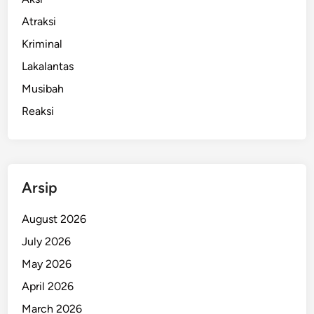
g
g
Atraksi
k
k
a
Kriminal
a
p
p
Lakalantas
a
B
Musibah
n
a
Reaksi
s
a
h
d
i
Arsip
H
o
August 2026
t
July 2026
e
May 2026
l
M
April 2026
e
March 2026