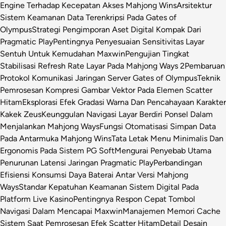
Engine Terhadap Kecepatan Akses Mahjong Wins
Arsitektur
Sistem Keamanan Data Terenkripsi Pada Gates of
Olympus
Strategi Pengimporan Aset Digital Kompak Dari
Pragmatic Play
Pentingnya Penyesuaian Sensitivitas Layar
Sentuh Untuk Kemudahan Maxwin
Pengujian Tingkat
Stabilisasi Refresh Rate Layar Pada Mahjong Ways 2
Pembaruan
Protokol Komunikasi Jaringan Server Gates of Olympus
Teknik
Pemrosesan Kompresi Gambar Vektor Pada Elemen Scatter
Hitam
Eksplorasi Efek Gradasi Warna Dan Pencahayaan Karakter
Kakek Zeus
Keunggulan Navigasi Layar Berdiri Ponsel Dalam
Menjalankan Mahjong Ways
Fungsi Otomatisasi Simpan Data
Pada Antarmuka Mahjong Wins
Tata Letak Menu Minimalis Dan
Ergonomis Pada Sistem PG Soft
Mengurai Penyebab Utama
Penurunan Latensi Jaringan Pragmatic Play
Perbandingan
Efisiensi Konsumsi Daya Baterai Antar Versi Mahjong
Ways
Standar Kepatuhan Keamanan Sistem Digital Pada
Platform Live Kasino
Pentingnya Respon Cepat Tombol
Navigasi Dalam Mencapai Maxwin
Manajemen Memori Cache
Sistem Saat Pemrosesan Efek Scatter Hitam
Detail Desain