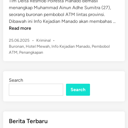
Tim Delta Resmob Polresta Manado berhasil
d
i
menangkap Muhammad Ainun Adhe Sumitra (27),
i
s
seorang buronan pembobol ATM lintas provinsi.
n
i
B
Dibawah ini Info Kejadian Manado akan membahas …
,
u
Read more
W
r
a
P
25.06.2025
•
Kriminal
•
o
r
o
Buronan
,
Hotel Mewah
,
Info Kejadian Manado
,
Pembobol
n
s
g
ATM
,
Penangkapan
a
t
a
n
e
C
P
d
u
e
i
r
Search
n
m
i
Search
b
g
o
a
b
A
o
k
l
Berita Terbaru
t
A
i