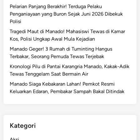
T
Pelarian Panjang Berakhir! Terduga Pelaku
v
M
Penganiayaan yang Buron Sejak Juni 2026 Dibekuk
i
R
Polisi
t
a
a
Tragedi Maut di Manado! Mahasiswi Tewas di Kamar
t
s
Kos, Polisi Ungkap Awal Mula Kejadian
u
d
s
Manado Geger! 3 Rumah di Tuminting Hangus
i
a
Terbakar, Seorang Pemuda Tewas Terjebak
L
n
Kronologi Pilu di Pantai Karangria Manado, Kakak-Adik
o
J
Tewas Tenggelam Saat Bermain Air
k
u
a
Manado Siaga Kebakaran Lahan! Pemkot Resmi
t
s
Keluarkan Edaran, Pembakar Sampah Bakal Ditindak
a
i
T
P
e
e
r
n
t
Kategori
a
a
n
n
Aksi