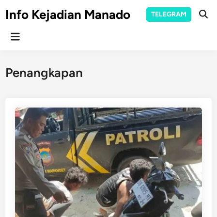
Skip
Info Kejadian Manado
TELEGRAM
to
Ope
Sear
content
Main
Menu
Penangkapan