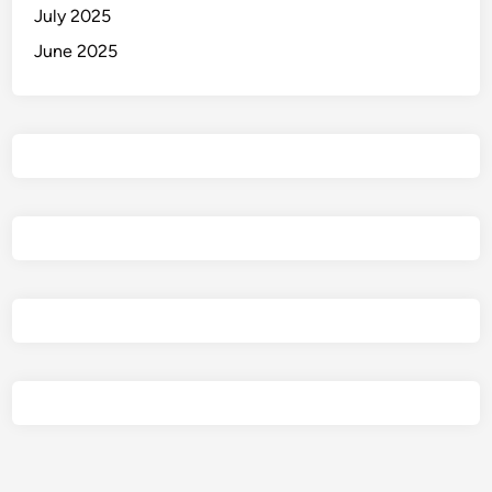
g
July 2025
k
June 2025
a
p
a
n