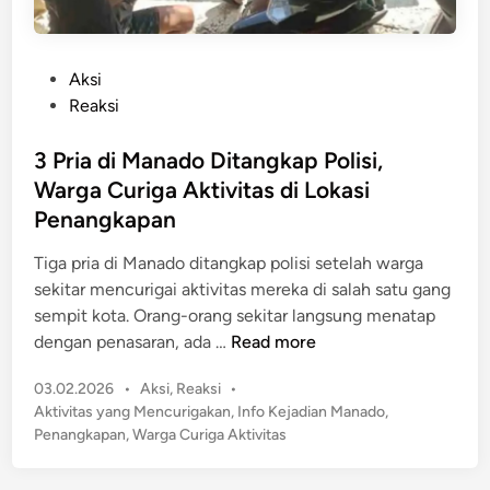
P
Aksi
o
Reaksi
s
t
3 Pria di Manado Ditangkap Polisi,
e
Warga Curiga Aktivitas di Lokasi
d
Penangkapan
i
n
Tiga pria di Manado ditangkap polisi setelah warga
sekitar mencurigai aktivitas mereka di salah satu gang
sempit kota. Orang-orang sekitar langsung menatap
3
dengan penasaran, ada …
Read more
P
P
03.02.2026
•
Aksi
,
Reaksi
•
r
o
Aktivitas yang Mencurigakan
,
Info Kejadian Manado
,
i
s
Penangkapan
,
Warga Curiga Aktivitas
a
t
d
e