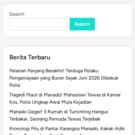
i
d
M
i
Search
n
a
n
Search
a
d
o
D
Berita Terbaru
i
t
Pelarian Panjang Berakhir! Terduga Pelaku
a
Penganiayaan yang Buron Sejak Juni 2026 Dibekuk
n
Polisi
g
Tragedi Maut di Manado! Mahasiswi Tewas di Kamar
k
Kos, Polisi Ungkap Awal Mula Kejadian
a
p
Manado Geger! 3 Rumah di Tuminting Hangus
P
Terbakar, Seorang Pemuda Tewas Terjebak
o
Kronologi Pilu di Pantai Karangria Manado, Kakak-Adik
l