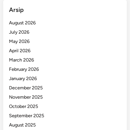
v
Arsip
i
t
August 2026
a
July 2026
s
May 2026
d
i
April 2026
L
March 2026
o
February 2026
k
a
January 2026
s
December 2025
i
November 2025
P
e
October 2025
n
September 2025
a
August 2025
n