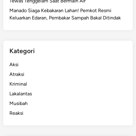
Tewas Tenggelam Saat Bermain Air
i
Manado Siaga Kebakaran Lahan! Pemkot Resmi
s
Keluarkan Edaran, Pembakar Sampah Bakal Ditindak
i
,
W
a
r
Kategori
g
a
Aksi
C
Atraksi
u
Kriminal
r
i
Lakalantas
g
Musibah
a
Reaksi
A
k
t
i