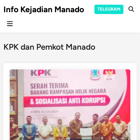
Skip
Info Kejadian Manado
TELEGRAM
to
Ope
Sear
content
Main
Menu
KPK dan Pemkot Manado