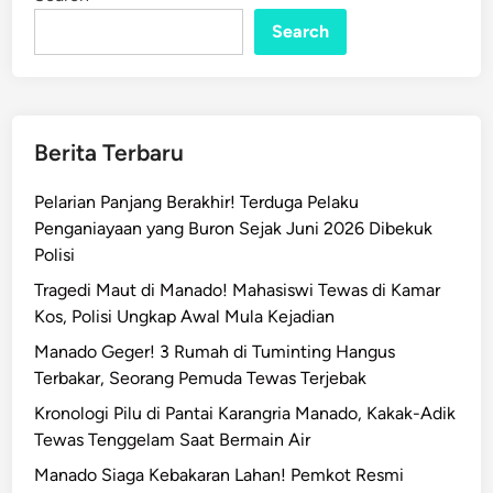
n
m
k
Search
o
t
M
a
Berita Terbaru
n
a
Pelarian Panjang Berakhir! Terduga Pelaku
d
Penganiayaan yang Buron Sejak Juni 2026 Dibekuk
o
Polisi
S
Tragedi Maut di Manado! Mahasiswi Tewas di Kamar
e
Kos, Polisi Ungkap Awal Mula Kejadian
r
a
Manado Geger! 3 Rumah di Tuminting Hangus
h
Terbakar, Seorang Pemuda Tewas Terjebak
k
Kronologi Pilu di Pantai Karangria Manado, Kakak-Adik
a
Tewas Tenggelam Saat Bermain Air
n
Manado Siaga Kebakaran Lahan! Pemkot Resmi
A