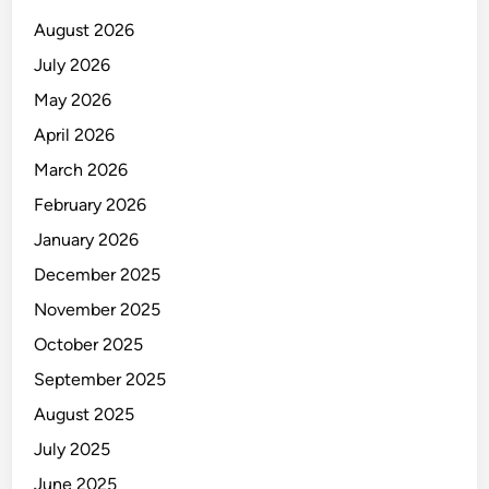
e
August 2026
k
July 2026
a
May 2026
n
A
April 2026
n
March 2026
t
February 2026
i
-
January 2026
K
December 2025
o
November 2025
r
u
October 2025
p
September 2025
s
August 2025
i
July 2025
June 2025