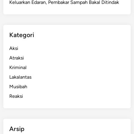
Keluarkan Edaran, Pembakar Sampah Bakal Ditindak
s
e
t
M
i
Kategori
l
i
Aksi
a
Atraksi
r
Kriminal
a
n
Lakalantas
,
Musibah
K
Reaksi
a
m
p
a
n
Arsip
y