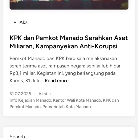
P
Aksi
o
s
KPK dan Pemkot Manado Serahkan Aset
t
Miliaran, Kampanyekan Anti-Korupsi
e
Pemkot Manado dan KPK baru saja melaksanakan
d
serah terima aset rampasan negara senilai lebih dari
i
Rp3,1 miliar​. Kegiatan ini, yang berlangsung pada
n
K
Kamis, 31 Juli …
Read more
P
P
31.07.2025
•
Aksi
•
K
o
Info Kejadian Manado
,
Kantor Wali Kota Manado
,
KPK dan
d
s
Pemkot Manado
,
Pemerintah Kota Manado
a
t
n
e
P
d
e
i
Search