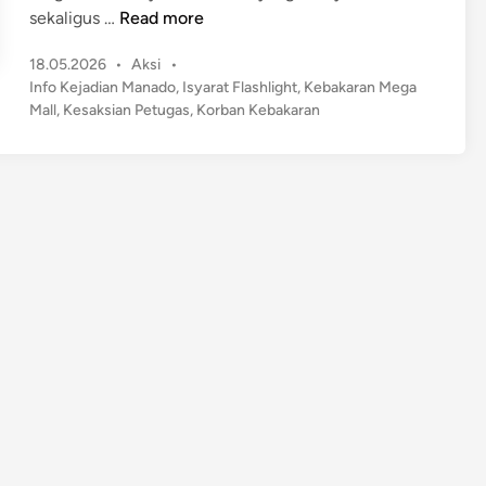
K
sekaligus …
Read more
o
P
18.05.2026
•
Aksi
•
r
o
Info Kejadian Manado
,
Isyarat Flashlight
,
Kebakaran Mega
b
s
Mall
,
Kesaksian Petugas
,
Korban Kebakaran
a
t
n
e
K
d
e
i
n
b
a
k
a
r
a
n
M
e
g
a