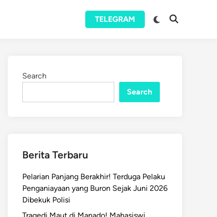
Switch
TELEGRAM
Open
to
Search
dark
mode
Search
Search
Berita Terbaru
Pelarian Panjang Berakhir! Terduga Pelaku
Penganiayaan yang Buron Sejak Juni 2026
Dibekuk Polisi
Tragedi Maut di Manado! Mahasiswi