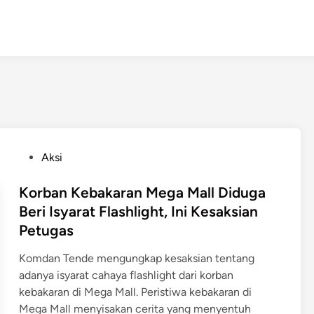
P
Aksi
o
s
Korban Kebakaran Mega Mall Diduga
t
Beri Isyarat Flashlight, Ini Kesaksian
e
Petugas
d
i
Komdan Tende mengungkap kesaksian tentang
n
adanya isyarat cahaya flashlight dari korban
kebakaran di Mega Mall. Peristiwa kebakaran di
Mega Mall menyisakan cerita yang menyentuh