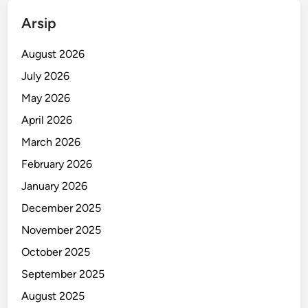
l
Arsip
i
g
August 2026
h
July 2026
t
May 2026
,
I
April 2026
n
March 2026
i
February 2026
K
e
January 2026
s
December 2025
a
November 2025
k
s
October 2025
i
September 2025
a
August 2025
n