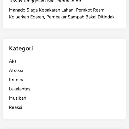
Tewas Tenggelam Saat Bermain Air
u
Manado Siaga Kebakaran Lahan! Pemkot Resmi
g
Keluarkan Edaran, Pembakar Sampah Bakal Ditindak
a
B
e
r
i
Kategori
I
s
Aksi
y
Atraksi
a
Kriminal
r
a
Lakalantas
t
Musibah
F
Reaksi
l
a
s
h