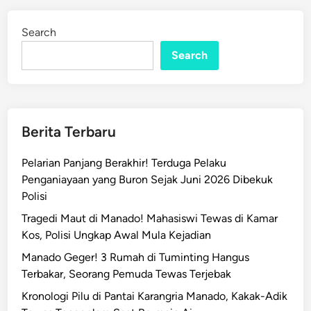
e
d
b
i
Search
n
a
Search
k
a
r
a
n
Berita Terbaru
M
e
Pelarian Panjang Berakhir! Terduga Pelaku
g
Penganiayaan yang Buron Sejak Juni 2026 Dibekuk
a
Polisi
M
Tragedi Maut di Manado! Mahasiswi Tewas di Kamar
a
Kos, Polisi Ungkap Awal Mula Kejadian
l
l
Manado Geger! 3 Rumah di Tuminting Hangus
D
Terbakar, Seorang Pemuda Tewas Terjebak
i
Kronologi Pilu di Pantai Karangria Manado, Kakak-Adik
d