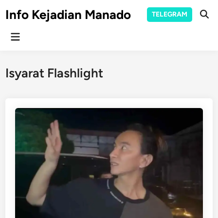
Skip
Info Kejadian Manado
TELEGRAM
to
Ope
Sear
content
Main
Menu
Isyarat Flashlight