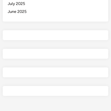
P
July 2025
e
June 2025
t
u
g
a
s