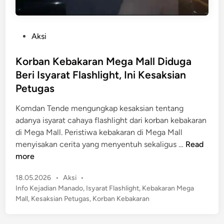
P
Aksi
o
s
Korban Kebakaran Mega Mall Diduga
t
Beri Isyarat Flashlight, Ini Kesaksian
e
Petugas
d
i
Komdan Tende mengungkap kesaksian tentang
n
adanya isyarat cahaya flashlight dari korban kebakaran
di Mega Mall. Peristiwa kebakaran di Mega Mall
K
menyisakan cerita yang menyentuh sekaligus …
Read
o
more
r
P
18.05.2026
•
Aksi
•
b
o
Info Kejadian Manado
,
Isyarat Flashlight
,
Kebakaran Mega
a
s
Mall
,
Kesaksian Petugas
,
Korban Kebakaran
n
t
K
e