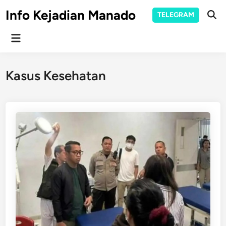
Skip
Info Kejadian Manado
TELEGRAM
to
Ope
Sear
content
Main
Menu
Kasus Kesehatan