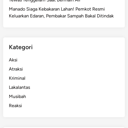
n
Manado Siaga Kebakaran Lahan! Pemkot Resmi
M
Keluarkan Edaran, Pembakar Sampah Bakal Ditindak
a
s
s
a
l
Kategori
9
4
Aksi
J
Atraksi
e
Kriminal
m
a
Lakalantas
a
Musibah
t
Reaksi
G
M
S
M