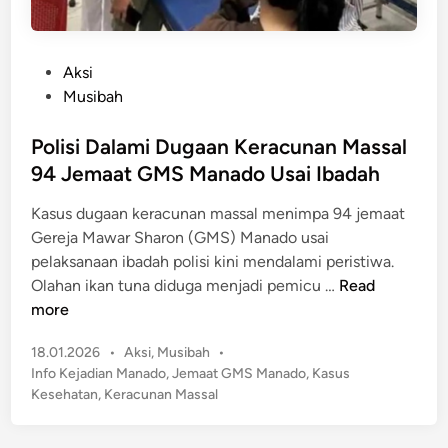
P
Aksi
o
Musibah
s
t
Polisi Dalami Dugaan Keracunan Massal
e
94 Jemaat GMS Manado Usai Ibadah
d
Kasus dugaan keracunan massal menimpa 94 jemaat
i
Gereja Mawar Sharon (GMS) Manado usai
n
pelaksanaan ibadah polisi kini mendalami peristiwa.
P
Olahan ikan tuna diduga menjadi pemicu …
Read
o
more
l
P
18.01.2026
•
Aksi
,
Musibah
•
i
o
Info Kejadian Manado
,
Jemaat GMS Manado
,
Kasus
s
s
Kesehatan
,
Keracunan Massal
i
t
D
e