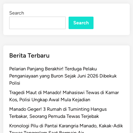
a
d
l
i
Search
n
a
Search
m
i
D
u
g
Berita Terbaru
a
a
Pelarian Panjang Berakhir! Terduga Pelaku
n
Penganiayaan yang Buron Sejak Juni 2026 Dibekuk
K
Polisi
e
Tragedi Maut di Manado! Mahasiswi Tewas di Kamar
r
Kos, Polisi Ungkap Awal Mula Kejadian
a
c
Manado Geger! 3 Rumah di Tuminting Hangus
u
Terbakar, Seorang Pemuda Tewas Terjebak
n
Kronologi Pilu di Pantai Karangria Manado, Kakak-Adik
a
Tewas Tenggelam Saat Bermain Air