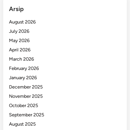
a
Arsip
n
a
August 2026
d
July 2026
o
May 2026
U
s
April 2026
a
March 2026
i
February 2026
I
b
January 2026
a
December 2025
d
November 2025
a
h
October 2025
September 2025
August 2025