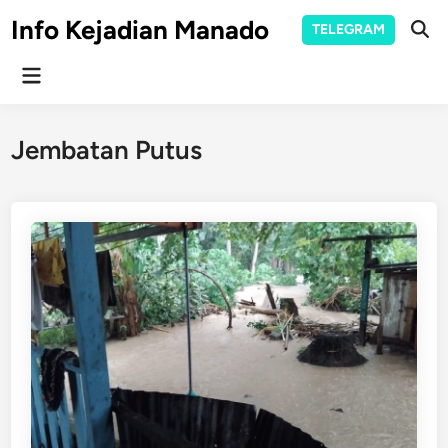
Skip
Info Kejadian Manado
TELEGRAM
to
Ope
Sear
content
Main
Menu
Jembatan Putus