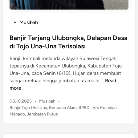
P
Musibah
o
s
Banjir Terjang Ulubongka, Delapan Desa
t
di Tojo Una-Una Terisolasi
e
Banjir kembali melanda wilayah Sulawesi Tengah,
d
tepatnya di Kecamatan Ulubongka, Kabupaten Tojo
i
Una-Una, pada Senin (6/10). Hujan deras membuat
n
B
sungai meluap hingga jembatan utama di …
Read
a
more
n
P
08.10.2025
•
Musibah
•
j
o
Banjir Tojo Una Una
,
Bencana Alam
,
BPBD
,
Info Kejadian
i
s
Manado
,
Jembatan Putus
r
t
T
e
e
d