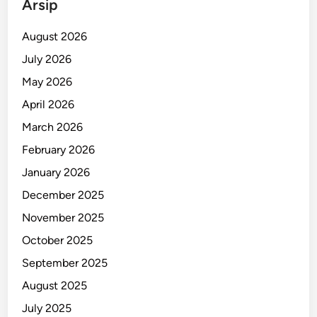
Arsip
a
T
August 2026
e
July 2026
r
May 2026
i
s
April 2026
o
March 2026
l
February 2026
a
s
January 2026
i
December 2025
November 2025
October 2025
September 2025
August 2025
July 2025