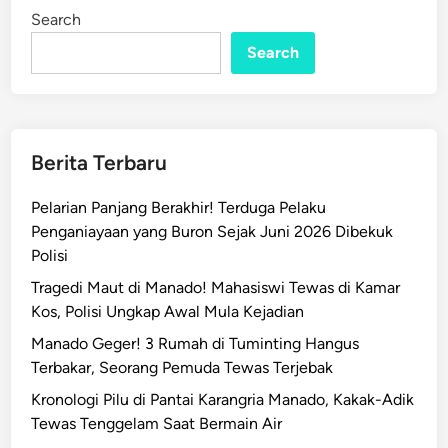
r
i
Search
n
j
Search
a
n
g
U
l
Berita Terbaru
u
b
Pelarian Panjang Berakhir! Terduga Pelaku
o
Penganiayaan yang Buron Sejak Juni 2026 Dibekuk
n
Polisi
g
Tragedi Maut di Manado! Mahasiswi Tewas di Kamar
k
Kos, Polisi Ungkap Awal Mula Kejadian
a
,
Manado Geger! 3 Rumah di Tuminting Hangus
D
Terbakar, Seorang Pemuda Tewas Terjebak
e
Kronologi Pilu di Pantai Karangria Manado, Kakak-Adik
l
Tewas Tenggelam Saat Bermain Air
a