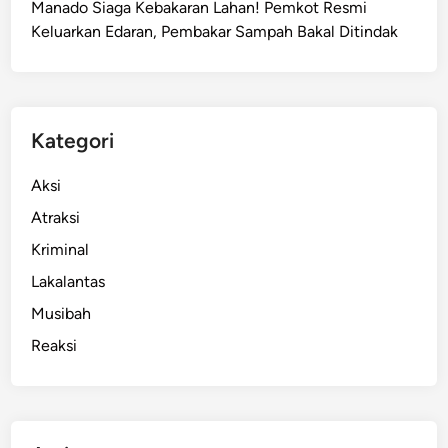
Manado Siaga Kebakaran Lahan! Pemkot Resmi
p
Keluarkan Edaran, Pembakar Sampah Bakal Ditindak
a
n
D
e
s
Kategori
a
d
Aksi
i
Atraksi
T
Kriminal
o
j
Lakalantas
o
Musibah
U
Reaksi
n
a
-
U
n