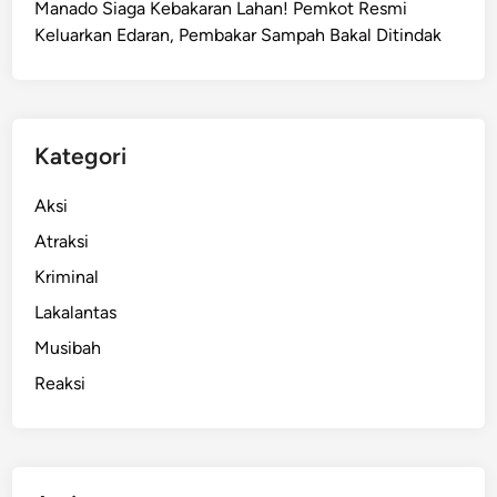
Manado Siaga Kebakaran Lahan! Pemkot Resmi
e
Keluarkan Edaran, Pembakar Sampah Bakal Ditindak
j
a
t
i
S
Kategori
u
l
Aksi
u
Atraksi
t
Kriminal
,
D
Lakalantas
i
Musibah
d
Reaksi
u
g
a
K
o