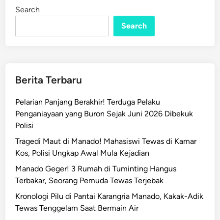
e
i
Search
n
k
Search
t
o
r
U
n
Berita Terbaru
s
r
Pelarian Panjang Berakhir! Terduga Pelaku
a
Penganiayaan yang Buron Sejak Juni 2026 Dibekuk
t
Polisi
D
Tragedi Maut di Manado! Mahasiswi Tewas di Kamar
i
Kos, Polisi Ungkap Awal Mula Kejadian
t
a
Manado Geger! 3 Rumah di Tuminting Hangus
h
Terbakar, Seorang Pemuda Tewas Terjebak
a
Kronologi Pilu di Pantai Karangria Manado, Kakak-Adik
n
Tewas Tenggelam Saat Bermain Air
K