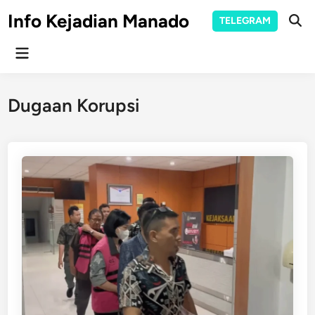
Skip
Info Kejadian Manado
TELEGRAM
to
Ope
Sear
content
Main
Menu
Dugaan Korupsi