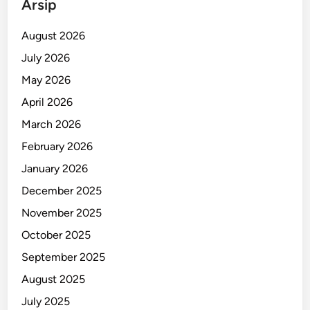
Arsip
r
u
August 2026
p
July 2026
s
May 2026
i
R
April 2026
p
March 2026
2
February 2026
,
2
January 2026
M
December 2025
i
November 2025
l
i
October 2025
a
September 2025
r
August 2025
July 2025