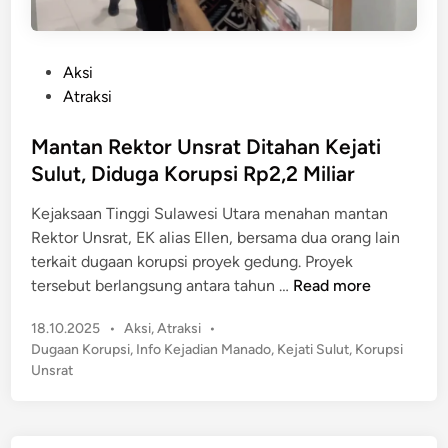
P
Aksi
o
Atraksi
s
t
Mantan Rektor Unsrat Ditahan Kejati
e
Sulut, Diduga Korupsi Rp2,2 Miliar
d
Kejaksaan Tinggi Sulawesi Utara menahan mantan
i
Rektor Unsrat, EK alias Ellen, bersama dua orang lain
n
terkait dugaan korupsi proyek gedung. Proyek
M
tersebut berlangsung antara tahun …
Read more
a
P
18.10.2025
•
Aksi
,
Atraksi
•
n
o
Dugaan Korupsi
,
Info Kejadian Manado
,
Kejati Sulut
,
Korupsi
t
s
Unsrat
a
t
n
e
R
d