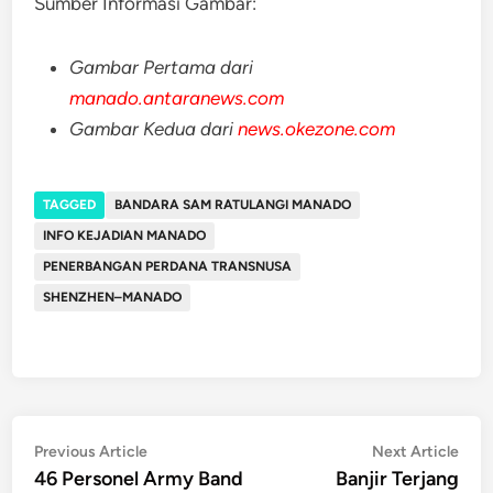
Sumber Informasi Gambar:
Gambar Pertama dari
manado.antaranews.com
Gambar Kedua dari
news.okezone.com
TAGGED
BANDARA SAM RATULANGI MANADO
INFO KEJADIAN MANADO
PENERBANGAN PERDANA TRANSNUSA
SHENZHEN–MANADO
Post
Previous
Nex
Previous Article
Next Article
article:
artic
46 Personel Army Band
Banjir Terjang
navigation