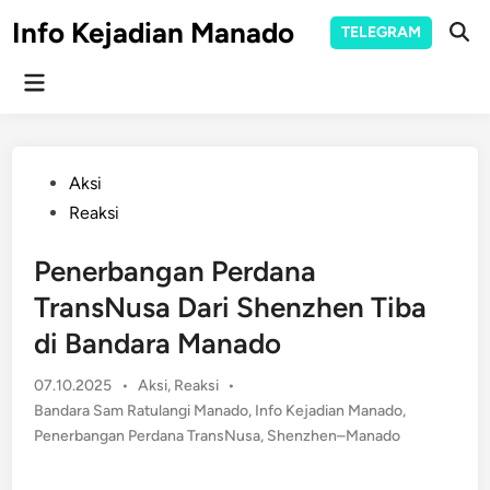
Skip
Info Kejadian Manado
TELEGRAM
to
Ope
Sear
content
Main
Menu
Posted
Aksi
in
Reaksi
Penerbangan Perdana
TransNusa Dari Shenzhen Tiba
di Bandara Manado
Posted
07.10.2025
•
Aksi
,
Reaksi
•
in
Bandara Sam Ratulangi Manado
,
Info Kejadian Manado
,
Penerbangan Perdana TransNusa
,
Shenzhen–Manado