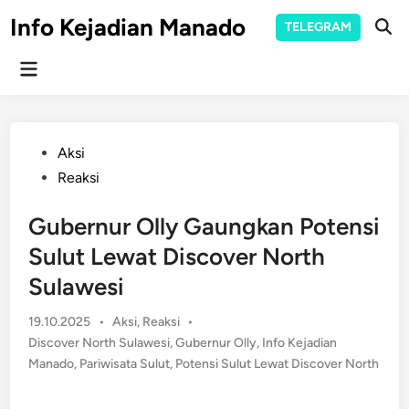
Skip
Info Kejadian Manado
TELEGRAM
to
Ope
Sear
content
Main
Menu
Posted
Aksi
in
Reaksi
Gubernur Olly Gaungkan Potensi
Sulut Lewat Discover North
Sulawesi
Posted
19.10.2025
•
Aksi
,
Reaksi
•
in
Discover North Sulawesi
,
Gubernur Olly
,
Info Kejadian
Manado
,
Pariwisata Sulut
,
Potensi Sulut Lewat Discover North