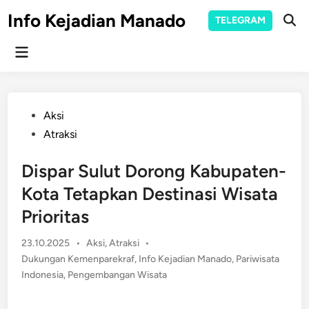
Skip
Info Kejadian Manado
TELEGRAM
to
Ope
Sear
content
Main
Menu
Posted
Aksi
in
Atraksi
Dispar Sulut Dorong Kabupaten-
Kota Tetapkan Destinasi Wisata
Prioritas
Posted
23.10.2025
•
Aksi
,
Atraksi
•
in
Dukungan Kemenparekraf
,
Info Kejadian Manado
,
Pariwisata
Indonesia
,
Pengembangan Wisata