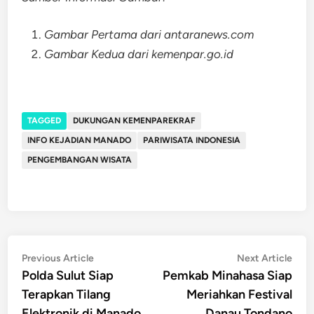
Gambar Pertama dari antaranews.com
Gambar Kedua dari kemenpar.go.id
TAGGED
DUKUNGAN KEMENPAREKRAF
INFO KEJADIAN MANADO
PARIWISATA INDONESIA
PENGEMBANGAN WISATA
Post
Previous
Nex
Previous Article
Next Article
article:
artic
Polda Sulut Siap
Pemkab Minahasa Siap
navigation
Terapkan Tilang
Meriahkan Festival
Elektronik di Manado
Danau Tondano