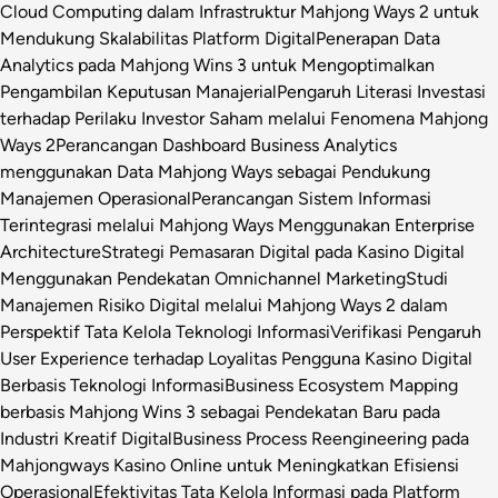
Cloud Computing dalam Infrastruktur Mahjong Ways 2 untuk
Mendukung Skalabilitas Platform Digital
Penerapan Data
Analytics pada Mahjong Wins 3 untuk Mengoptimalkan
Pengambilan Keputusan Manajerial
Pengaruh Literasi Investasi
terhadap Perilaku Investor Saham melalui Fenomena Mahjong
Ways 2
Perancangan Dashboard Business Analytics
menggunakan Data Mahjong Ways sebagai Pendukung
Manajemen Operasional
Perancangan Sistem Informasi
Terintegrasi melalui Mahjong Ways Menggunakan Enterprise
Architecture
Strategi Pemasaran Digital pada Kasino Digital
Menggunakan Pendekatan Omnichannel Marketing
Studi
Manajemen Risiko Digital melalui Mahjong Ways 2 dalam
Perspektif Tata Kelola Teknologi Informasi
Verifikasi Pengaruh
User Experience terhadap Loyalitas Pengguna Kasino Digital
Berbasis Teknologi Informasi
Business Ecosystem Mapping
berbasis Mahjong Wins 3 sebagai Pendekatan Baru pada
Industri Kreatif Digital
Business Process Reengineering pada
Mahjongways Kasino Online untuk Meningkatkan Efisiensi
Operasional
Efektivitas Tata Kelola Informasi pada Platform