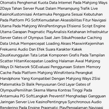
Otomatis Penghemat Kuota Data Internet Pada Mahjong Ways
2
Daya Tahan Server Pusat Dalam Menampung Trafik Live
Kasino
Kustomisasi Antarmuka Pengguna Sesuai Kebutuhan
Pada Platform PG Soft
Kemudahan Aksesibilitas Fitur Navigasi
Utama Pada Mahjong Wins
Pentingnya Efisiensi Script Engine
Utama Garapan Pragmatic Play
Analisis Ketahanan Infrastruktur
Server Gates of Olympus Saat Jam Sibuk
Prosedur Caching
Data Untuk Mempercepat Loading Akses Maxwin
Kejernihan
Frekuensi Audio Dan Efek Suara Karakter Kakek
Zeus
Keunggulan Tata Letak Komponen Grafis Pada Tampilan
Scatter Hitam
Kecepatan Loading Halaman Awal Mahjong
Ways Di Network 5G
Evaluasi Penggunaan Sistem Memory
Cache Pada Platform Mahjong Wins
Kriteria Perangkat
Handphone Yang Kompatibel Dengan Mahjong Ways 2
Sisi
Matematika Di Balik Penyusunan Grid Layar Gates of
Olympus
Pemilihan Skema Warna Kontras Tinggi Pada
Antarmuka PG Soft
Langkah Preventif Menghadapi Gangguan
Jaringan Server Live Kasino
Pentingnya Synchronous Audio
Rendering Pada Engine Pragmatic Play
Pengalaman Navigasi