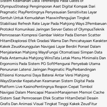
Sistem Keamanan Data Terenkripsi Pada Gates of
Olympus
Strategi Pengimporan Aset Digital Kompak Dari
Pragmatic Play
Pentingnya Penyesuaian Sensitivitas Layar
Sentuh Untuk Kemudahan Maxwin
Pengujian Tingkat
Stabilisasi Refresh Rate Layar Pada Mahjong Ways 2
Pembaruan
Protokol Komunikasi Jaringan Server Gates of Olympus
Teknik
Pemrosesan Kompresi Gambar Vektor Pada Elemen Scatter
Hitam
Eksplorasi Efek Gradasi Warna Dan Pencahayaan Karakter
Kakek Zeus
Keunggulan Navigasi Layar Berdiri Ponsel Dalam
Menjalankan Mahjong Ways
Fungsi Otomatisasi Simpan Data
Pada Antarmuka Mahjong Wins
Tata Letak Menu Minimalis Dan
Ergonomis Pada Sistem PG Soft
Mengurai Penyebab Utama
Penurunan Latensi Jaringan Pragmatic Play
Perbandingan
Efisiensi Konsumsi Daya Baterai Antar Versi Mahjong
Ways
Standar Kepatuhan Keamanan Sistem Digital Pada
Platform Live Kasino
Pentingnya Respon Cepat Tombol
Navigasi Dalam Mencapai Maxwin
Manajemen Memori Cache
Sistem Saat Pemrosesan Efek Scatter Hitam
Detail Desain
Grafis Dan Animasi Visual Tingkat Tinggi Kakek Zeus
Fitur