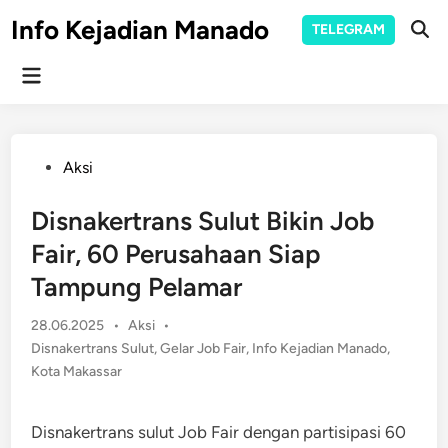
Skip
Info Kejadian Manado
TELEGRAM
to
Ope
Sear
content
Main
Menu
Posted
Aksi
in
Disnakertrans Sulut Bikin Job
Fair, 60 Perusahaan Siap
Tampung Pelamar
Posted
28.06.2025
•
Aksi
•
in
Disnakertrans Sulut
,
Gelar Job Fair
,
Info Kejadian Manado
,
Kota Makassar
Disnakertrans sulut Job Fair dengan partisipasi 60