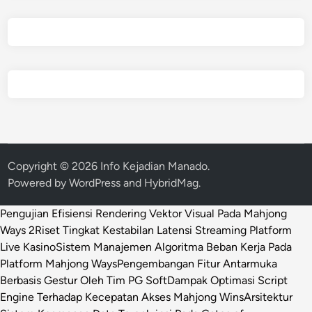
Copyright © 2026
Info Kejadian Manado
.
Powered by
WordPress
and
HybridMag
.
Pengujian Efisiensi Rendering Vektor Visual Pada Mahjong
Ways 2
Riset Tingkat Kestabilan Latensi Streaming Platform
Live Kasino
Sistem Manajemen Algoritma Beban Kerja Pada
Platform Mahjong Ways
Pengembangan Fitur Antarmuka
Berbasis Gestur Oleh Tim PG Soft
Dampak Optimasi Script
Engine Terhadap Kecepatan Akses Mahjong Wins
Arsitektur