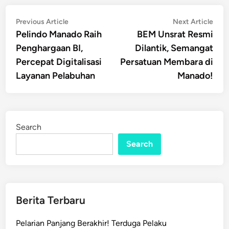
Post
Previous
Nex
Previous Article
Next Article
article:
artic
Pelindo Manado Raih
BEM Unsrat Resmi
navigation
Penghargaan BI,
Dilantik, Semangat
Percepat Digitalisasi
Persatuan Membara di
Layanan Pelabuhan
Manado!
Search
Search
Berita Terbaru
Pelarian Panjang Berakhir! Terduga Pelaku