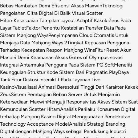
Bebas Hambatan Demi Efisiensi Akses Maxwin
Teknologi
Pengolahan Citra Digital Di Balik Visual Scatter
Hitam
Kesesuaian Tampilan Layout Adaptif Kakek Zeus Pada
Layar Tablet
Faktor Penentu Kestabilan Transfer Data Pada
Sistem Mahjong Ways
Penyimpanan Cloud Otomatis Untuk
Menjaga Data Mahjong Ways 2
Tingkat Kepuasan Pengguna
Terhadap Kecepatan Respon Mahjong Wins
Fitur Reset Akun
Mandiri Demi Keamanan Akses Gates of Olympus
Inovasi
Integrasi Antarmuka Pengguna Pada Sistem PG Soft
Meneliti
Keunggulan Struktur Kode Sistem Dari Pragmatic Play
Daya
Tarik Fitur Diskusi Interaktif Pada Layanan Live
Kasino
Visualisasi Animasi Beresolusi Tinggi Dari Karakter Kakek
Zeus
Sistem Pembagian Beban Server Untuk Menjamin
Ketersediaan Maxwin
Menguji Responsivitas Akses Sistem Saat
Kemunculan Scatter Hitam
Analisis Perilaku Konsumen Digital
terhadap Mahjong Kasino Digital Menggunakan Pendekatan
Technology Acceptance Model
Analisis Strategi Branding
Digital dengan Mahjong Ways sebagai Pendukung Industri