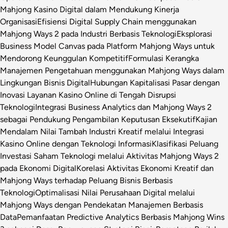
Mahjong Kasino Digital dalam Mendukung Kinerja
Organisasi
Efisiensi Digital Supply Chain menggunakan
Mahjong Ways 2 pada Industri Berbasis Teknologi
Eksplorasi
Business Model Canvas pada Platform Mahjong Ways untuk
Mendorong Keunggulan Kompetitif
Formulasi Kerangka
Manajemen Pengetahuan menggunakan Mahjong Ways dalam
Lingkungan Bisnis Digital
Hubungan Kapitalisasi Pasar dengan
Inovasi Layanan Kasino Online di Tengah Disrupsi
Teknologi
Integrasi Business Analytics dan Mahjong Ways 2
sebagai Pendukung Pengambilan Keputusan Eksekutif
Kajian
Mendalam Nilai Tambah Industri Kreatif melalui Integrasi
Kasino Online dengan Teknologi Informasi
Klasifikasi Peluang
Investasi Saham Teknologi melalui Aktivitas Mahjong Ways 2
pada Ekonomi Digital
Korelasi Aktivitas Ekonomi Kreatif dan
Mahjong Ways terhadap Peluang Bisnis Berbasis
Teknologi
Optimalisasi Nilai Perusahaan Digital melalui
Mahjong Ways dengan Pendekatan Manajemen Berbasis
Data
Pemanfaatan Predictive Analytics Berbasis Mahjong Wins