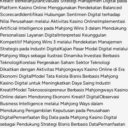
Kreatif Berkelanjutan
Evaluasi Strategi Manajemen Digital pada
Platform Kasino Online Menggunakan Pendekatan Balanced
Scorecard
Identifikasi Hubungan Sentimen Digital terhadap
Nilai Perusahaan melalui Aktivitas Kasino Online
Implementasi
Artificial Intelligence pada Mahjong Wins 3 dalam Mendukung
Personalisasi Layanan Digital
Interpretasi Keunggulan
Kompetitif Mahjong Wins 3 melalui Pendekatan Manajemen
Strategis pada Industri Digital
Kajian Pasar Modal Digital melalui
Mahjong Ways sebagai Ilustrasi Dinamika Investasi Berbasis
Teknologi
Korelasi Pergerakan Saham Sektor Teknologi
Dikaitkan dengan Aktivitas Mahjongways Kasino Online di Era
Ekonomi Digital
Model Tata Kelola Bisnis Berbasis Mahjong
Kasino Digital untuk Meningkatkan Daya Saing Industri
Kreatif
Model Teknososiopreneur Berbasis Mahjongways Kasino
Online dalam Mendorong Ekonomi Kreatif Digital
Observasi
Business Intelligence melalui Mahjong Ways dalam
Mendukung Pengambilan Keputusan pada Perusahaan
Digital
Pemanfaatan Big Data pada Mahjong Kasino Digital
sebagai Pendukung Strategi Bisnis Berbasis Data
Pemanfaatan