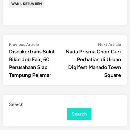
WAKIL KETUA BEM
Post
Previous
Nex
Previous Article
Next Article
article:
artic
Disnakertrans Sulut
Nada Prisma Choir Curi
navigation
Bikin Job Fair, 60
Perhatian di Urban
Perusahaan Siap
Digifest Manado Town
Tampung Pelamar
Square
Search
Search