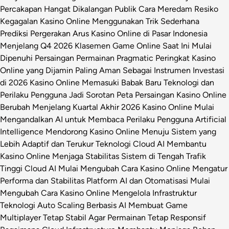
Percakapan Hangat Dikalangan Publik
Cara Meredam Resiko
Kegagalan Kasino Online Menggunakan Trik Sederhana
Prediksi Pergerakan Arus Kasino Online di Pasar Indonesia
Menjelang Q4 2026
Klasemen Game Online Saat Ini Mulai
Dipenuhi Persaingan Permainan Pragmatic
Peringkat Kasino
Online yang Dijamin Paling Aman Sebagai Instrumen Investasi
di 2026
Kasino Online Memasuki Babak Baru Teknologi dan
Perilaku Pengguna Jadi Sorotan
Peta Persaingan Kasino Online
Berubah Menjelang Kuartal Akhir 2026
Kasino Online Mulai
Mengandalkan AI untuk Membaca Perilaku Pengguna
Artificial
Intelligence Mendorong Kasino Online Menuju Sistem yang
Lebih Adaptif dan Terukur
Teknologi Cloud AI Membantu
Kasino Online Menjaga Stabilitas Sistem di Tengah Trafik
Tinggi
Cloud AI Mulai Mengubah Cara Kasino Online Mengatur
Performa dan Stabilitas Platform
AI dan Otomatisasi Mulai
Mengubah Cara Kasino Online Mengelola Infrastruktur
Teknologi
Auto Scaling Berbasis AI Membuat Game
Multiplayer Tetap Stabil Agar Permainan Tetap Responsif