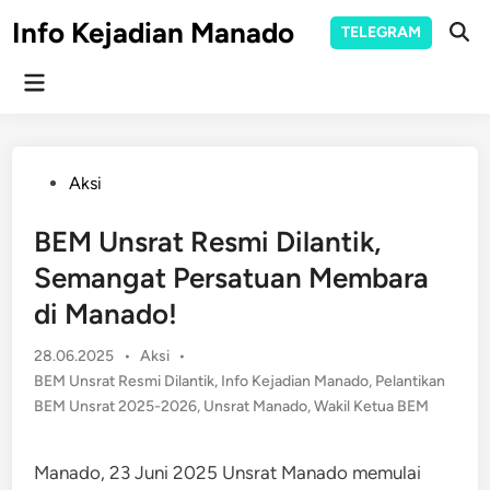
Skip
Info Kejadian Manado
TELEGRAM
to
Ope
Sear
content
Main
Menu
Posted
Aksi
in
BEM Unsrat Resmi Dilantik,
Semangat Persatuan Membara
di Manado!
Posted
28.06.2025
•
Aksi
•
in
BEM Unsrat Resmi Dilantik
,
Info Kejadian Manado
,
Pelantikan
BEM Unsrat 2025-2026
,
Unsrat Manado
,
Wakil Ketua BEM
Manado, 23 Juni 2025 Unsrat Manado memulai