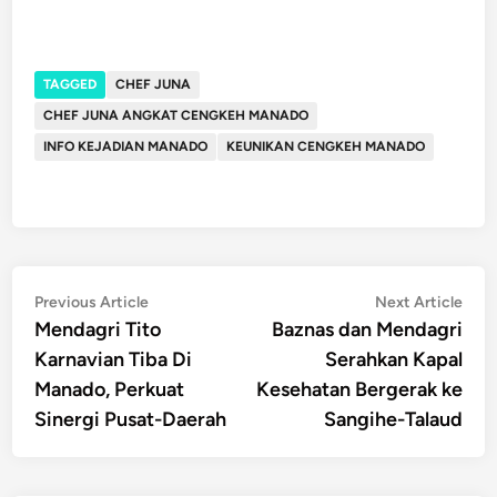
TAGGED
CHEF JUNA
CHEF JUNA ANGKAT CENGKEH MANADO
INFO KEJADIAN MANADO
KEUNIKAN CENGKEH MANADO
Post
Previous
Nex
Previous Article
Next Article
article:
artic
Mendagri Tito
Baznas dan Mendagri
navigation
Karnavian Tiba Di
Serahkan Kapal
Manado, Perkuat
Kesehatan Bergerak ke
Sinergi Pusat-Daerah
Sangihe-Talaud