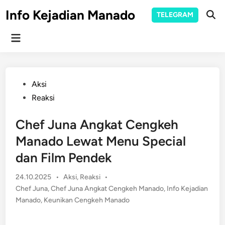
Skip
Info Kejadian Manado
TELEGRAM
to
Ope
Sear
content
Main
Menu
Posted
Aksi
in
Reaksi
Chef Juna Angkat Cengkeh
Manado Lewat Menu Special
dan Film Pendek
Posted
24.10.2025
•
Aksi
,
Reaksi
•
in
Chef Juna
,
Chef Juna Angkat Cengkeh Manado
,
Info Kejadian
Manado
,
Keunikan Cengkeh Manado