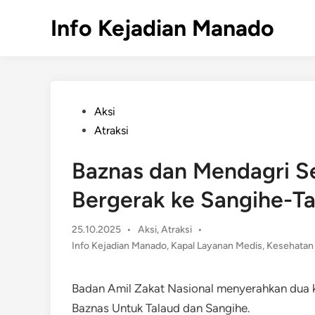
Skip
Info Kejadian Manado
to
content
Posted
Aksi
in
Atraksi
Baznas dan Mendagri S
Bergerak ke Sangihe-T
Posted
25.10.2025
•
Aksi
,
Atraksi
•
in
Info Kejadian Manado
,
Kapal Layanan Medis
,
Kesehatan
Badan Amil Zakat Nasional menyerahkan dua 
Baznas Untuk Talaud dan Sangihe.