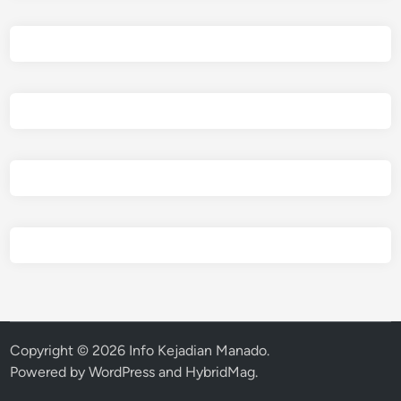
Copyright © 2026
Info Kejadian Manado
.
Powered by
WordPress
and
HybridMag
.