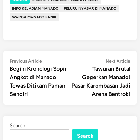
INFO KEJADIAN MANADO
PELURU NYASAR DI MANADO
WARGA MANADO PANIK
Post
Previous
Nex
Previous Article
Next Article
article:
artic
Begini Kronologi Sopir
Tawuran Brutal
navigation
Angkot di Manado
Gegerkan Manado!
Tewas Ditikam Paman
Pasar Karombasan Jadi
Sendiri
Arena Bentrok!
Search
Search