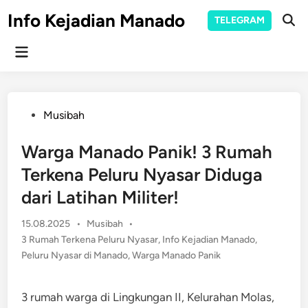
Skip
Info Kejadian Manado
TELEGRAM
to
Ope
Sear
content
Main
Menu
Posted
Musibah
in
Warga Manado Panik! 3 Rumah
Terkena Peluru Nyasar Diduga
dari Latihan Militer!
Posted
15.08.2025
•
Musibah
•
in
3 Rumah Terkena Peluru Nyasar
,
Info Kejadian Manado
,
Peluru Nyasar di Manado
,
Warga Manado Panik
3 rumah warga di Lingkungan II, Kelurahan Molas,