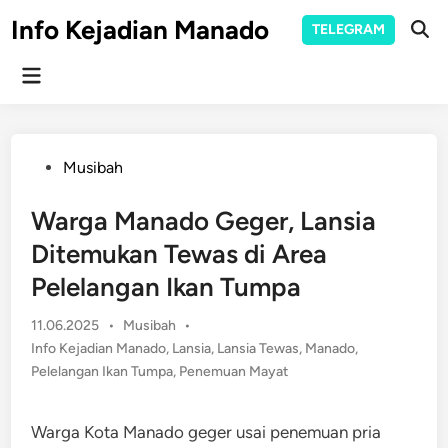
Skip
Info Kejadian Manado
TELEGRAM
to
Ope
Sear
content
Main
Menu
Posted
Musibah
in
Warga Manado Geger, Lansia
Ditemukan Tewas di Area
Pelelangan Ikan Tumpa
Posted
11.06.2025
•
Musibah
•
in
Info Kejadian Manado
,
Lansia
,
Lansia Tewas
,
Manado
,
Pelelangan Ikan Tumpa
,
Penemuan Mayat
Warga Kota Manado geger usai penemuan pria