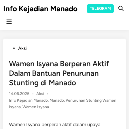
Skip
Info Kejadian Manado
TELEGRAM
to
Ope
Sear
content
Main
Menu
Posted
Aksi
in
Wamen Isyana Berperan Aktif
Dalam Bantuan Penurunan
Stunting di Manado
Posted
14.06.2025
•
Aksi
•
in
Info Kejadian Manado
,
Manado
,
Penurunan Stunting Wamen
Isyana
,
Wamen Isyana
Wamen Isyana berperan aktif dalam upaya