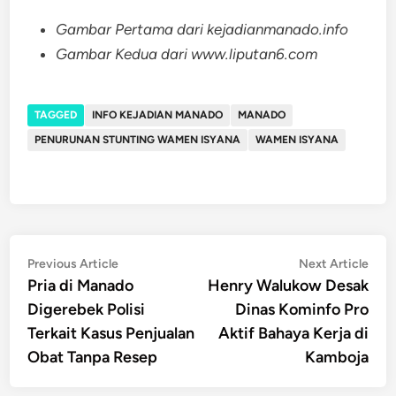
Gambar Pertama dari kejadianmanado.info
Gambar Kedua dari www.liputan6.com
TAGGED
INFO KEJADIAN MANADO
MANADO
PENURUNAN STUNTING WAMEN ISYANA
WAMEN ISYANA
Post
Previous
Nex
Previous Article
Next Article
article:
artic
Pria di Manado
Henry Walukow Desak
navigation
Digerebek Polisi
Dinas Kominfo Pro
Terkait Kasus Penjualan
Aktif Bahaya Kerja di
Obat Tanpa Resep
Kamboja