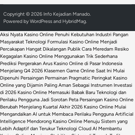
Copyright © 2026
Info Kejadian Manado
.
Powered by
WordPress
and
HybridMag
.
Aksi Nyata Kasino Online Penuhi Kebutuhan Industri Pangan
Masyarakat
Teknologi Formulasi Kasino Online Menjadi
Percakapan Hangat Dikalangan Publik
Cara Meredam Resiko
Kegagalan Kasino Online Menggunakan Trik Sederhana
Prediksi Pergerakan Arus Kasino Online di Pasar Indonesia
Menjelang Q4 2026
Klasemen Game Online Saat Ini Mulai
Dipenuhi Persaingan Permainan Pragmatic
Peringkat Kasino
Online yang Dijamin Paling Aman Sebagai Instrumen Investasi
di 2026
Kasino Online Memasuki Babak Baru Teknologi dan
Perilaku Pengguna Jadi Sorotan
Peta Persaingan Kasino Online
Berubah Menjelang Kuartal Akhir 2026
Kasino Online Mulai
Mengandalkan AI untuk Membaca Perilaku Pengguna
Artificial
Intelligence Mendorong Kasino Online Menuju Sistem yang
Lebih Adaptif dan Terukur
Teknologi Cloud AI Membantu