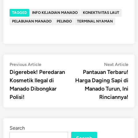
TAGGED
INFO KEJADIAN MANADO
KONEKTIVITAS LAUT
PELABUHAN MANADO
PELINDO
TERMINAL NYAMAN
Post
Previous
Nex
Previous Article
Next Article
article:
artic
Digerebek! Peredaran
Pantauan Terbaru!
navigation
Kosmetik Ilegal di
Harga Daging Sapi di
Manado Dibongkar
Manado Turun, Ini
Polisi!
Rinciannya!
Search