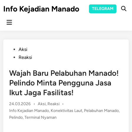
Skip
Info Kejadian Manado
TELEGRAM
to
Ope
Sear
content
Main
Menu
Posted
Aksi
in
Reaksi
Wajah Baru Pelabuhan Manado!
Pelindo Minta Pengguna Jasa
Ikut Jaga Fasilitas!
Posted
24.03.2026
•
Aksi
,
Reaksi
•
in
Info Kejadian Manado
,
Konektivitas Laut
,
Pelabuhan Manado
,
Pelindo
,
Terminal Nyaman