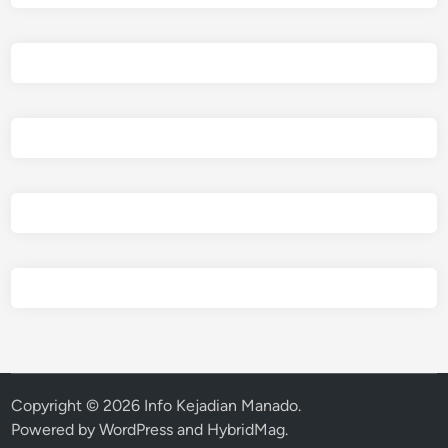
Copyright © 2026
Info Kejadian Manado
.
Powered by
WordPress
and
HybridMag
.