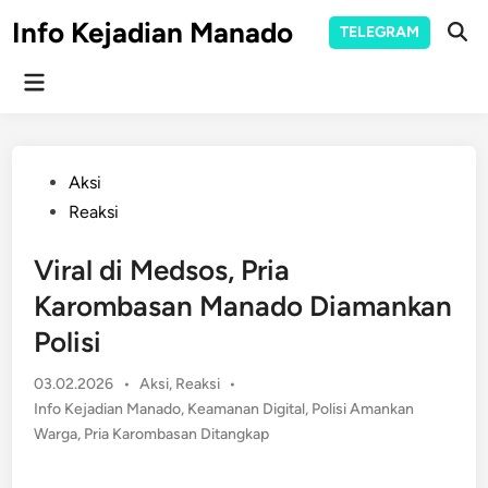
Skip
Info Kejadian Manado
TELEGRAM
to
Ope
Sear
content
Main
Menu
Posted
Aksi
in
Reaksi
Viral di Medsos, Pria
Karombasan Manado Diamankan
Polisi
Posted
03.02.2026
•
Aksi
,
Reaksi
•
in
Info Kejadian Manado
,
Keamanan Digital
,
Polisi Amankan
Warga
,
Pria Karombasan Ditangkap