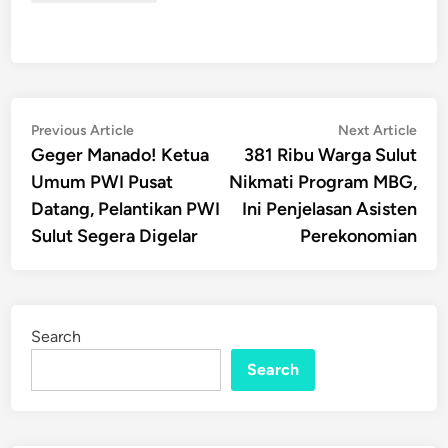
Post
Previous
Nex
Previous Article
Next Article
article:
artic
Geger Manado! Ketua
381 Ribu Warga Sulut
navigation
Umum PWI Pusat
Nikmati Program MBG,
Datang, Pelantikan PWI
Ini Penjelasan Asisten
Sulut Segera Digelar
Perekonomian
Search
Search