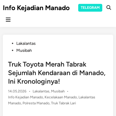
Skip
Info Kejadian Manado
TELEGRAM
to
Ope
Sear
content
Main
Menu
Posted
Lakalantas
in
Musibah
Truk Toyota Merah Tabrak
Sejumlah Kendaraan di Manado,
Ini Kronologinya!
Posted
14.05.2026
•
Lakalantas
,
Musibah
•
in
Info Kejadian Manado
,
Kecelakaan Manado
,
Lakalantas
Manado
,
Polresta Manado
,
Truk Tabrak Lari