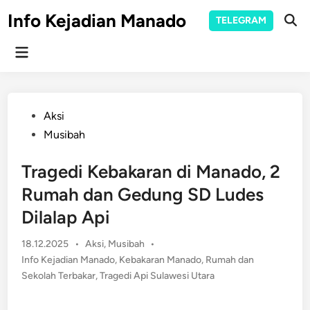
Skip
Info Kejadian Manado
TELEGRAM
to
Ope
Sear
content
Main
Menu
Posted
Aksi
in
Musibah
Tragedi Kebakaran di Manado, 2
Rumah dan Gedung SD Ludes
Dilalap Api
Posted
18.12.2025
•
Aksi
,
Musibah
•
in
Info Kejadian Manado
,
Kebakaran Manado
,
Rumah dan
Sekolah Terbakar
,
Tragedi Api Sulawesi Utara