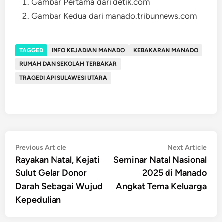
Gambar Pertama dari detik.com
Gambar Kedua dari manado.tribunnews.com
TAGGED
INFO KEJADIAN MANADO
KEBAKARAN MANADO
RUMAH DAN SEKOLAH TERBAKAR
TRAGEDI API SULAWESI UTARA
Post
Previous
Nex
Previous Article
Next Article
article:
artic
Rayakan Natal, Kejati
Seminar Natal Nasional
navigation
Sulut Gelar Donor
2025 di Manado
Darah Sebagai Wujud
Angkat Tema Keluarga
Kepedulian