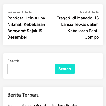
Post
Previous
Nex
Previous Article
Next Article
article:
artic
Pendeta Hein Arina
Tragedi di Manado: 16
navigation
Nikmati Kebebasan
Lansia Tewas dalam
Bersyarat Sejak 19
Kebakaran Panti
Desember
Jompo
Search
Search
Berita Terbaru
Pelarian Panjang Berakhir! Terduga Pelaku