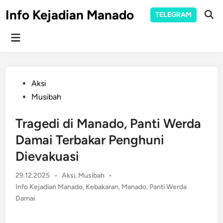
Skip
Info Kejadian Manado
TELEGRAM
to
Ope
Sear
content
Main
Menu
Posted
Aksi
in
Musibah
Tragedi di Manado, Panti Werda
Damai Terbakar Penghuni
Dievakuasi
Posted
29.12.2025
•
Aksi
,
Musibah
•
in
Info Kejadian Manado
,
Kebakaran
,
Manado
,
Panti Werda
Damai