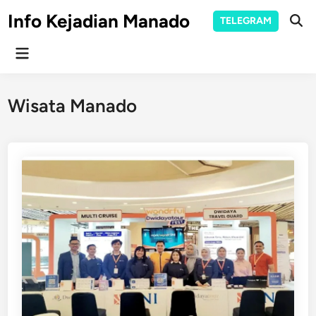
Skip
Info Kejadian Manado
TELEGRAM
to
Ope
Sear
content
Main
Menu
Wisata Manado