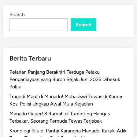
H
d
,
o
i
D
Search
n
t
w
Search
e
i
l
d
d
a
i
y
M
a
Berita Terbaru
a
t
n
o
Pelarian Panjang Berakhir! Terduga Pelaku
a
u
Penganiayaan yang Buron Sejak Juni 2026 Dibekuk
d
r
Polisi
o
H
Tragedi Maut di Manado! Mahasiswi Tewas di Kamar
W
a
Kos, Polisi Ungkap Awal Mula Kejadian
a
d
j
Manado Geger! 3 Rumah di Tuminting Hangus
i
i
Terbakar, Seorang Pemuda Tewas Terjebak
r
b
k
Kronologi Pilu di Pantai Karangria Manado, Kakak-Adik
D
a