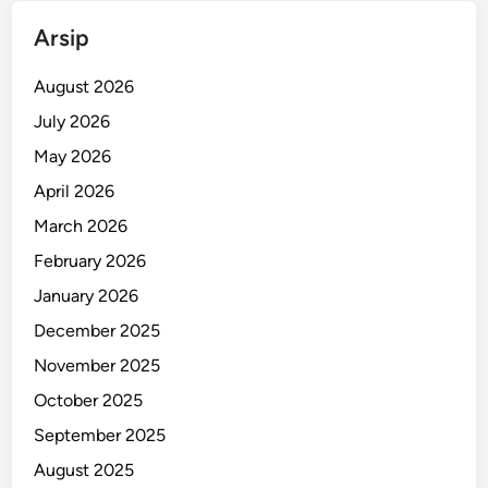
a
L
h
Arsip
i
H
b
i
August 2026
u
n
r
July 2026
g
a
May 2026
g
n
a
April 2026
I
E
m
March 2026
k
p
February 2026
o
i
n
January 2026
a
o
n
December 2025
m
November 2025
i
s
October 2025
September 2025
August 2025