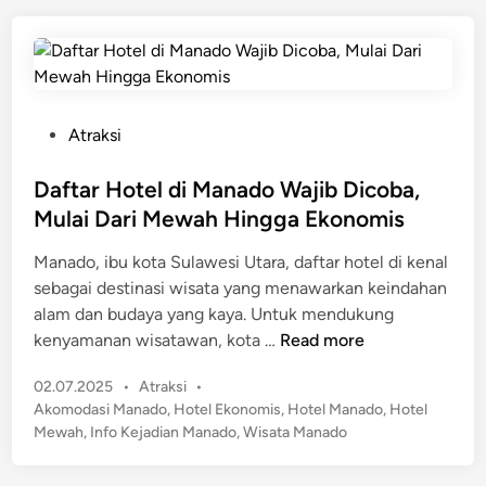
e
d
r
i
n
M
a
n
P
Atraksi
a
o
d
s
Daftar Hotel di Manado Wajib Dicoba,
o
t
Mulai Dari Mewah Hingga Ekonomis
M
e
e
Manado, ibu kota Sulawesi Utara, daftar hotel di kenal
d
l
sebagai destinasi wisata yang menawarkan keindahan
i
o
alam dan budaya yang kaya. Untuk mendukung
n
n
D
kenyamanan wisatawan, kota …
Read more
j
a
a
P
02.07.2025
•
Atraksi
•
f
k
o
Akomodasi Manado
,
Hotel Ekonomis
,
Hotel Manado
,
Hotel
t
1
s
Mewah
,
Info Kejadian Manado
,
Wisata Manado
a
8
t
r
%
e