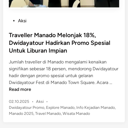
P
Aksi
o
s
Traveller Manado Melonjak 18%,
t
Dwidayatour Hadirkan Promo Spesial
e
Untuk Liburan Impian
d
i
Jumlah traveller di Manado mengalami kenaikan
n
signifikan sebesar 18 persen, mendorong Dwidayatour
hadir dengan promo spesial untuk gelaran
T
Dwidayatour Fest di Manado Town Square. Acara …
r
Read more
a
P
02.10.2025
•
Aksi
•
v
o
Dwidayatour Promo
,
Explore Manado
,
Info Kejadian Manado
,
e
s
Manado 2025
,
Travel Manado
,
Wisata Manado
l
t
l
e