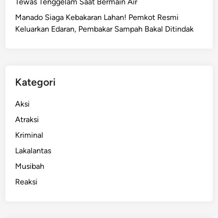
Tewas Tenggelam Saat Bermain Air
i
n
Manado Siaga Kebakaran Lahan! Pemkot Resmi
c
P
Keluarkan Edaran, Pembakar Sampah Bakal Ditindak
o
r
b
o
a
m
,
o
M
Kategori
S
u
p
l
Aksi
e
a
s
Atraksi
i
i
Kriminal
D
a
a
Lakalantas
l
r
U
Musibah
i
n
Reaksi
M
t
e
u
w
k