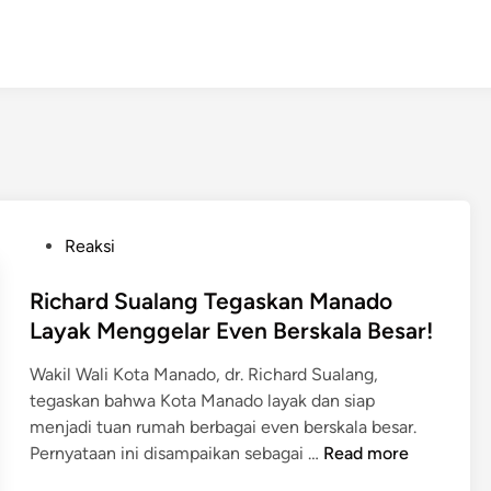
P
Reaksi
o
s
Richard Sualang Tegaskan Manado
t
Layak Menggelar Even Berskala Besar!
e
Wakil Wali Kota Manado, dr. Richard Sualang,
d
tegaskan bahwa Kota Manado layak dan siap
i
menjadi tuan rumah berbagai even berskala besar.
n
R
Pernyataan ini disampaikan sebagai …
Read more
i