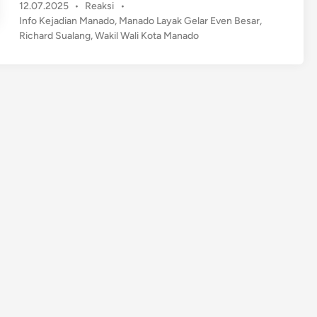
P
12.07.2025
•
Reaksi
•
c
o
Info Kejadian Manado
,
Manado Layak Gelar Even Besar
,
h
s
Richard Sualang
,
Wakil Wali Kota Manado
a
t
r
e
d
d
S
i
n
u
a
l
a
n
g
T
e
g
a
s
k
a