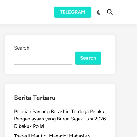
Switch
TELEGRAM
Open
to
Search
dark
mode
Search
Search
Berita Terbaru
Pelarian Panjang Berakhir! Terduga Pelaku
Penganiayaan yang Buron Sejak Juni 2026
Dibekuk Polisi
Tragedi Maut di Manado! Mahasiswi