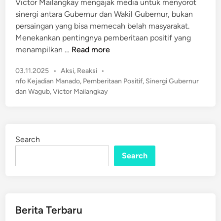
Victor Mailangkay mengajak media untuk menyorot
i
sinergi antara Gubernur dan Wakil Gubernur, bukan
n
persaingan yang bisa memecah belah masyarakat.
Menekankan pentingnya pemberitaan positif yang
V
menampilkan …
Read more
i
P
03.11.2025
•
Aksi
,
Reaksi
•
c
o
nfo Kejadian Manado
,
Pemberitaan Positif
,
Sinergi Gubernur
t
s
dan Wagub
,
Victor Mailangkay
o
t
r
e
M
d
a
i
Search
n
i
l
Search
a
n
g
k
Berita Terbaru
a