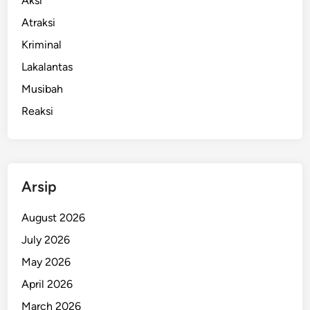
Aksi
r
Atraksi
g
Kriminal
i
,
Lakalantas
B
Musibah
u
Reaksi
k
a
n
P
e
Arsip
r
s
August 2026
a
July 2026
i
May 2026
n
g
April 2026
a
March 2026