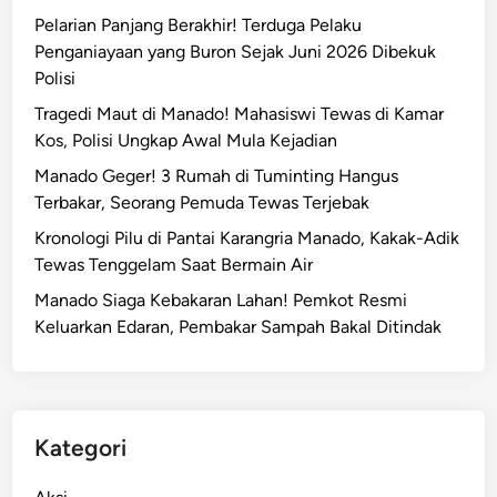
y
Pelarian Panjang Berakhir! Terduga Pelaku
A
Penganiayaan yang Buron Sejak Juni 2026 Dibekuk
j
Polisi
a
Tragedi Maut di Manado! Mahasiswi Tewas di Kamar
k
Kos, Polisi Ungkap Awal Mula Kejadian
M
e
Manado Geger! 3 Rumah di Tuminting Hangus
d
Terbakar, Seorang Pemuda Tewas Terjebak
i
Kronologi Pilu di Pantai Karangria Manado, Kakak-Adik
a
Tewas Tenggelam Saat Bermain Air
S
Manado Siaga Kebakaran Lahan! Pemkot Resmi
o
Keluarkan Edaran, Pembakar Sampah Bakal Ditindak
r
o
t
S
i
Kategori
n
e