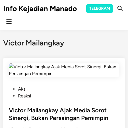
Skip
Info Kejadian Manado
TELEGRAM
to
Ope
Sear
content
Main
Menu
Victor Mailangkay
P
Aksi
o
Reaksi
s
t
Victor Mailangkay Ajak Media Sorot
e
Sinergi, Bukan Persaingan Pemimpin
d