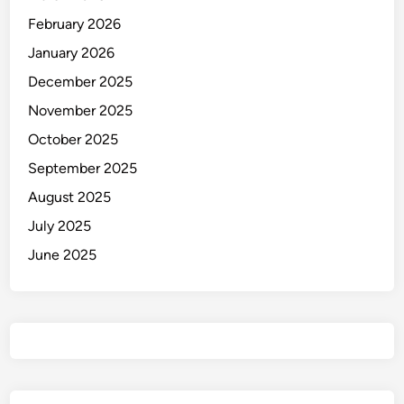
n
February 2026
P
e
January 2026
m
December 2025
i
November 2025
m
p
October 2025
i
September 2025
n
August 2025
July 2025
June 2025