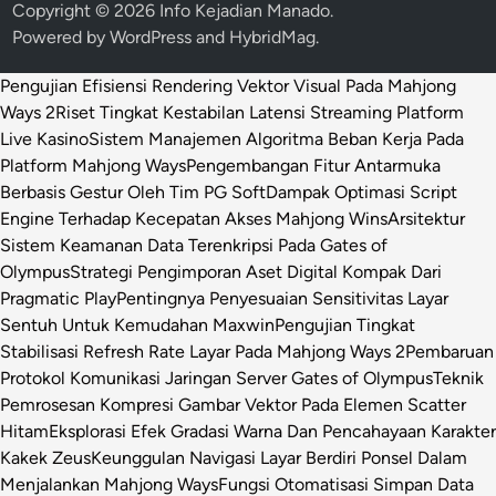
Copyright © 2026
Info Kejadian Manado
.
Powered by
WordPress
and
HybridMag
.
Pengujian Efisiensi Rendering Vektor Visual Pada Mahjong
Ways 2
Riset Tingkat Kestabilan Latensi Streaming Platform
Live Kasino
Sistem Manajemen Algoritma Beban Kerja Pada
Platform Mahjong Ways
Pengembangan Fitur Antarmuka
Berbasis Gestur Oleh Tim PG Soft
Dampak Optimasi Script
Engine Terhadap Kecepatan Akses Mahjong Wins
Arsitektur
Sistem Keamanan Data Terenkripsi Pada Gates of
Olympus
Strategi Pengimporan Aset Digital Kompak Dari
Pragmatic Play
Pentingnya Penyesuaian Sensitivitas Layar
Sentuh Untuk Kemudahan Maxwin
Pengujian Tingkat
Stabilisasi Refresh Rate Layar Pada Mahjong Ways 2
Pembaruan
Protokol Komunikasi Jaringan Server Gates of Olympus
Teknik
Pemrosesan Kompresi Gambar Vektor Pada Elemen Scatter
Hitam
Eksplorasi Efek Gradasi Warna Dan Pencahayaan Karakter
Kakek Zeus
Keunggulan Navigasi Layar Berdiri Ponsel Dalam
Menjalankan Mahjong Ways
Fungsi Otomatisasi Simpan Data