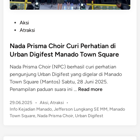
P
Aksi
o
Atraksi
s
t
Nada Prisma Choir Curi Perhatian di
e
Urban Digifest Manado Town Square
d
Nada Prisma Choir (NPC) berhasil curi perhatian
i
pengunjung Urban Digifest yang digelar di Manado
n
Town Square (Mantos) Sabtu, 28 Juni 2025.
N
Penampilan paduan suara ini …
Read more
a
P
29.06.2025
•
Aksi
,
Atraksi
•
d
o
Info Kejadian Manado
,
Jefferson Lungkang SE MM
,
Manado
a
s
Town Square
,
Nada Prisma Choir
,
Urban Digifest
P
t
r
e
i
d