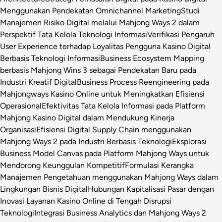
Menggunakan Pendekatan Omnichannel Marketing
Studi
Manajemen Risiko Digital melalui Mahjong Ways 2 dalam
Perspektif Tata Kelola Teknologi Informasi
Verifikasi Pengaruh
User Experience terhadap Loyalitas Pengguna Kasino Digital
Berbasis Teknologi Informasi
Business Ecosystem Mapping
berbasis Mahjong Wins 3 sebagai Pendekatan Baru pada
Industri Kreatif Digital
Business Process Reengineering pada
Mahjongways Kasino Online untuk Meningkatkan Efisiensi
Operasional
Efektivitas Tata Kelola Informasi pada Platform
Mahjong Kasino Digital dalam Mendukung Kinerja
Organisasi
Efisiensi Digital Supply Chain menggunakan
Mahjong Ways 2 pada Industri Berbasis Teknologi
Eksplorasi
Business Model Canvas pada Platform Mahjong Ways untuk
Mendorong Keunggulan Kompetitif
Formulasi Kerangka
Manajemen Pengetahuan menggunakan Mahjong Ways dalam
Lingkungan Bisnis Digital
Hubungan Kapitalisasi Pasar dengan
Inovasi Layanan Kasino Online di Tengah Disrupsi
Teknologi
Integrasi Business Analytics dan Mahjong Ways 2