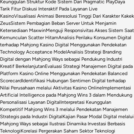
Keunggulan Struktur Kode Sistem Dari Pragmatic Play
Daya
Tarik Fitur Diskusi Interaktif Pada Layanan Live
Kasino
Visualisasi Animasi Beresolusi Tinggi Dari Karakter Kakek
Zeus
Sistem Pembagian Beban Server Untuk Menjamin
Ketersediaan Maxwin
Menguji Responsivitas Akses Sistem Saat
Kemunculan Scatter Hitam
Analisis Perilaku Konsumen Digital
terhadap Mahjong Kasino Digital Menggunakan Pendekatan
Technology Acceptance Model
Analisis Strategi Branding
Digital dengan Mahjong Ways sebagai Pendukung Industri
Kreatif Berkelanjutan
Evaluasi Strategi Manajemen Digital pada
Platform Kasino Online Menggunakan Pendekatan Balanced
Scorecard
Identifikasi Hubungan Sentimen Digital terhadap
Nilai Perusahaan melalui Aktivitas Kasino Online
Implementasi
Artificial Intelligence pada Mahjong Wins 3 dalam Mendukung
Personalisasi Layanan Digital
Interpretasi Keunggulan
Kompetitif Mahjong Wins 3 melalui Pendekatan Manajemen
Strategis pada Industri Digital
Kajian Pasar Modal Digital melalui
Mahjong Ways sebagai Ilustrasi Dinamika Investasi Berbasis
Teknologi
Korelasi Pergerakan Saham Sektor Teknologi