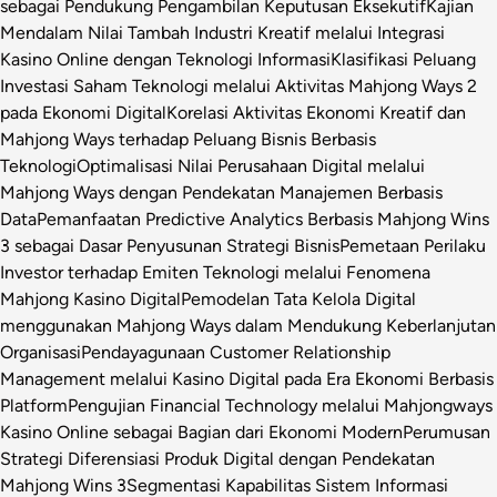
sebagai Pendukung Pengambilan Keputusan Eksekutif
Kajian
Mendalam Nilai Tambah Industri Kreatif melalui Integrasi
Kasino Online dengan Teknologi Informasi
Klasifikasi Peluang
Investasi Saham Teknologi melalui Aktivitas Mahjong Ways 2
pada Ekonomi Digital
Korelasi Aktivitas Ekonomi Kreatif dan
Mahjong Ways terhadap Peluang Bisnis Berbasis
Teknologi
Optimalisasi Nilai Perusahaan Digital melalui
Mahjong Ways dengan Pendekatan Manajemen Berbasis
Data
Pemanfaatan Predictive Analytics Berbasis Mahjong Wins
3 sebagai Dasar Penyusunan Strategi Bisnis
Pemetaan Perilaku
Investor terhadap Emiten Teknologi melalui Fenomena
Mahjong Kasino Digital
Pemodelan Tata Kelola Digital
menggunakan Mahjong Ways dalam Mendukung Keberlanjutan
Organisasi
Pendayagunaan Customer Relationship
Management melalui Kasino Digital pada Era Ekonomi Berbasis
Platform
Pengujian Financial Technology melalui Mahjongways
Kasino Online sebagai Bagian dari Ekonomi Modern
Perumusan
Strategi Diferensiasi Produk Digital dengan Pendekatan
Mahjong Wins 3
Segmentasi Kapabilitas Sistem Informasi