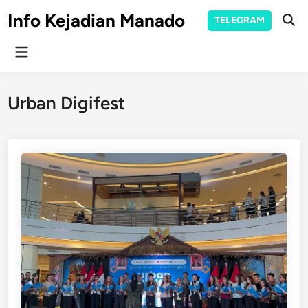
Skip
Info Kejadian Manado
TELEGRAM
to
Ope
Sear
content
Main
Menu
Urban Digifest