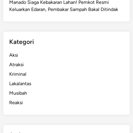
Manado Siaga Kebakaran Lahan! Pemkot Resmi
a
Keluarkan Edaran, Pembakar Sampah Bakal Ditindak
n
d
i
U
r
Kategori
b
a
Aksi
n
Atraksi
D
Kriminal
i
g
Lakalantas
i
Musibah
f
Reaksi
e
s
t
M
a