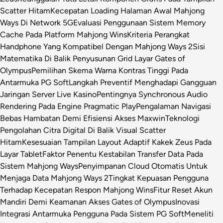
Scatter Hitam
Kecepatan Loading Halaman Awal Mahjong
Ways Di Network 5G
Evaluasi Penggunaan Sistem Memory
Cache Pada Platform Mahjong Wins
Kriteria Perangkat
Handphone Yang Kompatibel Dengan Mahjong Ways 2
Sisi
Matematika Di Balik Penyusunan Grid Layar Gates of
Olympus
Pemilihan Skema Warna Kontras Tinggi Pada
Antarmuka PG Soft
Langkah Preventif Menghadapi Gangguan
Jaringan Server Live Kasino
Pentingnya Synchronous Audio
Rendering Pada Engine Pragmatic Play
Pengalaman Navigasi
Bebas Hambatan Demi Efisiensi Akses Maxwin
Teknologi
Pengolahan Citra Digital Di Balik Visual Scatter
Hitam
Kesesuaian Tampilan Layout Adaptif Kakek Zeus Pada
Layar Tablet
Faktor Penentu Kestabilan Transfer Data Pada
Sistem Mahjong Ways
Penyimpanan Cloud Otomatis Untuk
Menjaga Data Mahjong Ways 2
Tingkat Kepuasan Pengguna
Terhadap Kecepatan Respon Mahjong Wins
Fitur Reset Akun
Mandiri Demi Keamanan Akses Gates of Olympus
Inovasi
Integrasi Antarmuka Pengguna Pada Sistem PG Soft
Meneliti