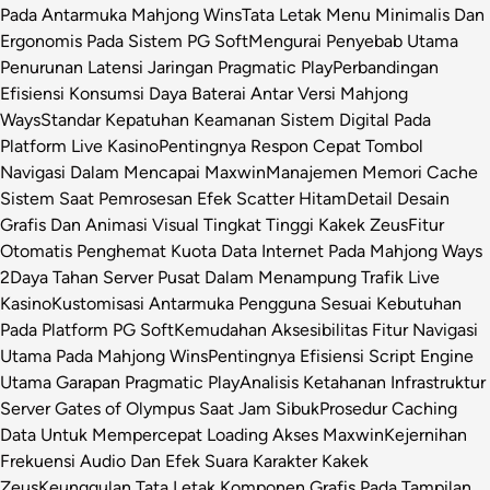
Pada Antarmuka Mahjong Wins
Tata Letak Menu Minimalis Dan
Ergonomis Pada Sistem PG Soft
Mengurai Penyebab Utama
Penurunan Latensi Jaringan Pragmatic Play
Perbandingan
Efisiensi Konsumsi Daya Baterai Antar Versi Mahjong
Ways
Standar Kepatuhan Keamanan Sistem Digital Pada
Platform Live Kasino
Pentingnya Respon Cepat Tombol
Navigasi Dalam Mencapai Maxwin
Manajemen Memori Cache
Sistem Saat Pemrosesan Efek Scatter Hitam
Detail Desain
Grafis Dan Animasi Visual Tingkat Tinggi Kakek Zeus
Fitur
Otomatis Penghemat Kuota Data Internet Pada Mahjong Ways
2
Daya Tahan Server Pusat Dalam Menampung Trafik Live
Kasino
Kustomisasi Antarmuka Pengguna Sesuai Kebutuhan
Pada Platform PG Soft
Kemudahan Aksesibilitas Fitur Navigasi
Utama Pada Mahjong Wins
Pentingnya Efisiensi Script Engine
Utama Garapan Pragmatic Play
Analisis Ketahanan Infrastruktur
Server Gates of Olympus Saat Jam Sibuk
Prosedur Caching
Data Untuk Mempercepat Loading Akses Maxwin
Kejernihan
Frekuensi Audio Dan Efek Suara Karakter Kakek
Zeus
Keunggulan Tata Letak Komponen Grafis Pada Tampilan