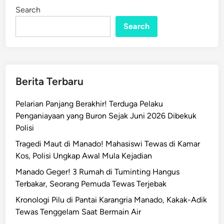
s
i
Search
n
m
Search
a
C
h
o
i
Berita Terbaru
r
C
Pelarian Panjang Berakhir! Terduga Pelaku
u
Penganiayaan yang Buron Sejak Juni 2026 Dibekuk
r
Polisi
i
Tragedi Maut di Manado! Mahasiswi Tewas di Kamar
P
Kos, Polisi Ungkap Awal Mula Kejadian
e
r
Manado Geger! 3 Rumah di Tuminting Hangus
h
Terbakar, Seorang Pemuda Tewas Terjebak
a
Kronologi Pilu di Pantai Karangria Manado, Kakak-Adik
t
Tewas Tenggelam Saat Bermain Air
i