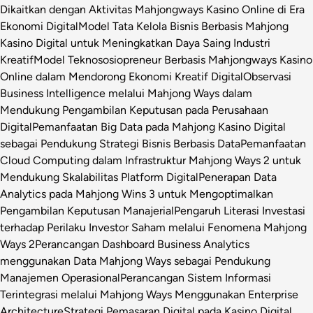
Dikaitkan dengan Aktivitas Mahjongways Kasino Online di Era
Ekonomi Digital
Model Tata Kelola Bisnis Berbasis Mahjong
Kasino Digital untuk Meningkatkan Daya Saing Industri
Kreatif
Model Teknososiopreneur Berbasis Mahjongways Kasino
Online dalam Mendorong Ekonomi Kreatif Digital
Observasi
Business Intelligence melalui Mahjong Ways dalam
Mendukung Pengambilan Keputusan pada Perusahaan
Digital
Pemanfaatan Big Data pada Mahjong Kasino Digital
sebagai Pendukung Strategi Bisnis Berbasis Data
Pemanfaatan
Cloud Computing dalam Infrastruktur Mahjong Ways 2 untuk
Mendukung Skalabilitas Platform Digital
Penerapan Data
Analytics pada Mahjong Wins 3 untuk Mengoptimalkan
Pengambilan Keputusan Manajerial
Pengaruh Literasi Investasi
terhadap Perilaku Investor Saham melalui Fenomena Mahjong
Ways 2
Perancangan Dashboard Business Analytics
menggunakan Data Mahjong Ways sebagai Pendukung
Manajemen Operasional
Perancangan Sistem Informasi
Terintegrasi melalui Mahjong Ways Menggunakan Enterprise
Architecture
Strategi Pemasaran Digital pada Kasino Digital