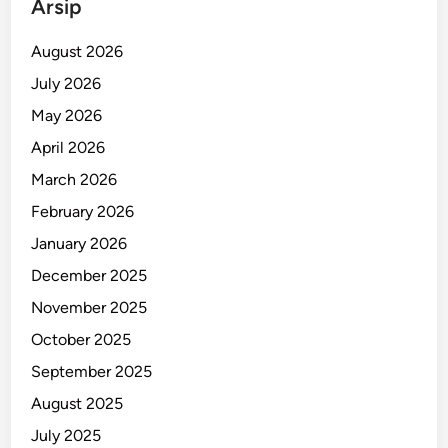
Arsip
n
a
August 2026
d
July 2026
o
May 2026
T
o
April 2026
w
March 2026
n
February 2026
S
q
January 2026
u
December 2025
a
November 2025
r
e
October 2025
September 2025
August 2025
July 2025