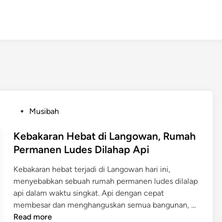
P
Musibah
o
s
Kebakaran Hebat di Langowan, Rumah
t
Permanen Ludes Dilahap Api
e
Kebakaran hebat terjadi di Langowan hari ini,
d
menyebabkan sebuah rumah permanen ludes dilalap
i
api dalam waktu singkat. Api dengan cepat
n
membesar dan menghanguskan semua bangunan, …
K
Read more