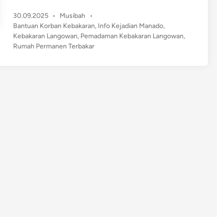
e
P
30.09.2025
•
Musibah
•
b
o
Bantuan Korban Kebakaran
,
Info Kejadian Manado
,
a
s
Kebakaran Langowan
,
Pemadaman Kebakaran Langowan
,
k
t
Rumah Permanen Terbakar
a
e
r
d
a
i
n
n
H
e
b
a
t
d
i
L
a
n
g