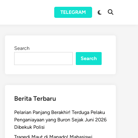
Switch
TELEGRAM
Open
to
Search
dark
mode
Search
Search
Berita Terbaru
Pelarian Panjang Berakhir! Terduga Pelaku
Penganiayaan yang Buron Sejak Juni 2026
Dibekuk Polisi
Tragedi Maut di Manado! Mahasiswi