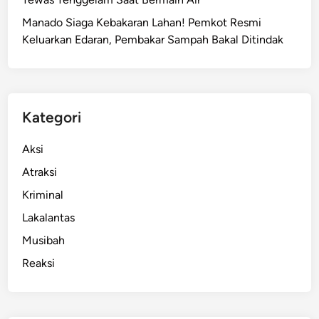
T
Manado Siaga Kebakaran Lahan! Pemkot Resmi
e
Keluarkan Edaran, Pembakar Sampah Bakal Ditindak
r
a
n
g
i
Kategori
R
u
Aksi
m
Atraksi
a
Kriminal
h
K
Lakalantas
e
Musibah
l
Reaksi
u
a
r
g