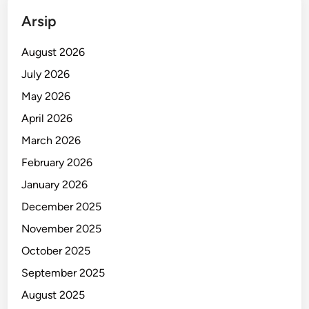
a
Arsip
P
r
August 2026
a
July 2026
s
May 2026
e
j
April 2026
a
March 2026
h
February 2026
t
e
January 2026
r
December 2025
a
November 2025
October 2025
September 2025
August 2025