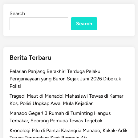
a
d
n
i
Search
n
R
a
Search
m
a
d
a
Berita Terbaru
n
!
Pelarian Panjang Berakhir! Terduga Pelaku
P
Penganiayaan yang Buron Sejak Juni 2026 Dibekuk
L
Polisi
N
Tragedi Maut di Manado! Mahasiswi Tewas di Kamar
M
Kos, Polisi Ungkap Awal Mula Kejadian
a
n
Manado Geger! 3 Rumah di Tuminting Hangus
a
Terbakar, Seorang Pemuda Tewas Terjebak
d
Kronologi Pilu di Pantai Karangria Manado, Kakak-Adik
o
Tewas Tenggelam Saat Bermain Air