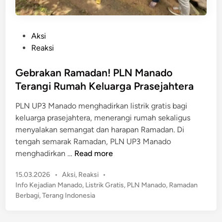
P
Aksi
o
Reaksi
s
t
Gebrakan Ramadan! PLN Manado
e
Terangi Rumah Keluarga Prasejahtera
d
PLN UP3 Manado menghadirkan listrik gratis bagi
i
keluarga prasejahtera, menerangi rumah sekaligus
n
menyalakan semangat dan harapan Ramadan. Di
tengah semarak Ramadan, PLN UP3 Manado
G
menghadirkan …
Read more
e
P
15.03.2026
•
Aksi
,
Reaksi
•
b
o
Info Kejadian Manado
,
Listrik Gratis
,
PLN Manado
,
Ramadan
r
s
Berbagi
,
Terang Indonesia
a
t
k
e