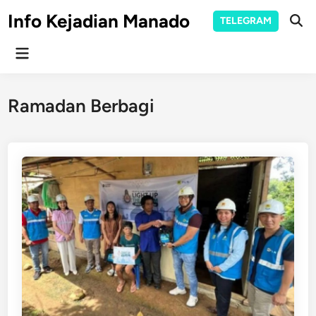
Skip
Info Kejadian Manado
TELEGRAM
to
Ope
Sear
content
Main
Menu
Ramadan Berbagi