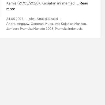
J
Kamis (21/05/2026). Kegiatan ini menjadi …
Read
a
more
m
P
24.05.2026
•
Aksi
,
Atraksi
,
Reaksi
•
b
o
Andrei Angouw
,
Generasi Muda
,
Info Kejadian Manado
,
o
s
Jambore Pramuka Manado 2026
,
Pramuka Indonesia
r
t
e
e
P
d
r
i
n
a
m
u
k
a
M
a
n
a
d