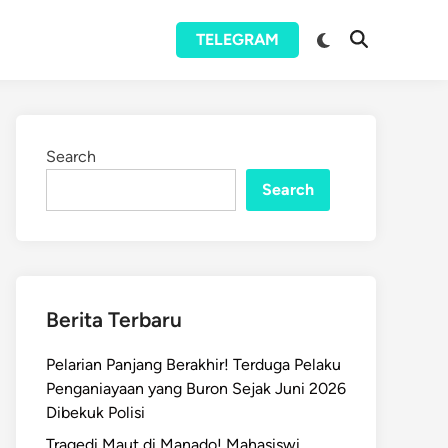
Switch
TELEGRAM
Open
to
Search
dark
mode
Search
Search
Berita Terbaru
Pelarian Panjang Berakhir! Terduga Pelaku
Penganiayaan yang Buron Sejak Juni 2026
Dibekuk Polisi
Tragedi Maut di Manado! Mahasiswi