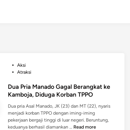
P
Aksi
o
Atraksi
s
t
Dua Pria Manado Gagal Berangkat ke
e
Kamboja, Diduga Korban TPPO
d
Dua pria Asal Manado, JK (23) dan MT (22), nyaris
i
menjadi korban TPPO dengan iming-iming
n
pekerjaan bergaji tinggi di luar negeri. Beruntung,
D
keduanya berhasil diamankan …
Read more