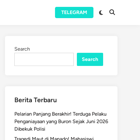
Switch
TELEGRAM
Open
to
Search
dark
mode
Search
Search
Berita Terbaru
Pelarian Panjang Berakhir! Terduga Pelaku
Penganiayaan yang Buron Sejak Juni 2026
Dibekuk Polisi
Tragedi Maut di Manado! Mahasiswi