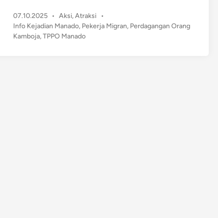
u
P
07.10.2025
•
Aksi
,
Atraksi
•
a
o
Info Kejadian Manado
,
Pekerja Migran
,
Perdagangan Orang
P
s
Kamboja
,
TPPO Manado
r
t
i
e
a
d
M
i
n
a
n
a
d
o
G
a
g
a
l
B
e