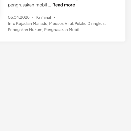
S
pengrusakan mobil …
Read more
e
P
06.04.2026
•
Kriminal
•
m
o
Info Kejadian Manado
,
Medsos Viral
,
Pelaku Diringkus
,
p
s
Penegakan Hukum
,
Pengrusakan Mobil
a
t
t
e
V
d
i
i
n
r
a
l
d
i
M
e
d
s
o
s