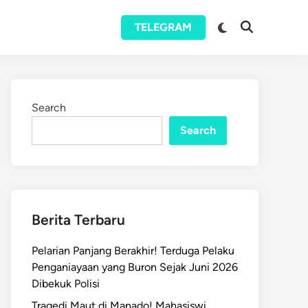
Switch
TELEGRAM
Open
to
Search
dark
mode
Search
Search
Berita Terbaru
Pelarian Panjang Berakhir! Terduga Pelaku
Penganiayaan yang Buron Sejak Juni 2026
Dibekuk Polisi
Tragedi Maut di Manado! Mahasiswi