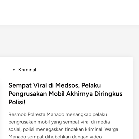
P
Kriminal
o
s
Sempat Viral di Medsos, Pelaku
t
Pengrusakan Mobil Akhirnya Diringkus
e
Polisi!
d
i
Resmob Polresta Manado menangkap pelaku
n
pengrusakan mobil yang sempat viral di media
sosial, polisi menegaskan tindakan kriminal. Warga
Manado sempat dihebohkan dengan video