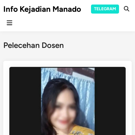
Skip
Info Kejadian Manado
TELEGRAM
to
Ope
Sear
content
Main
Menu
Pelecehan Dosen