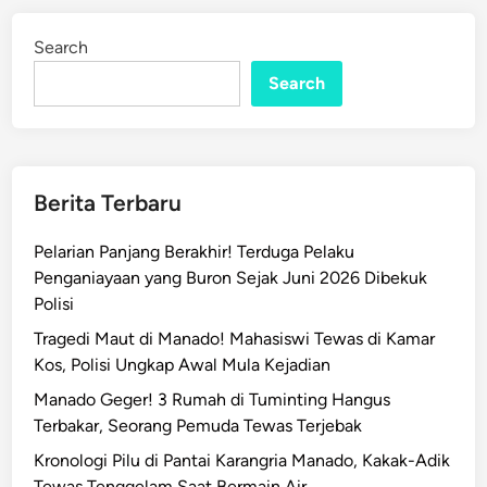
i
d
M
i
Search
n
a
h
Search
a
s
i
s
Berita Terbaru
w
i
Pelarian Panjang Berakhir! Terduga Pelaku
M
Penganiayaan yang Buron Sejak Juni 2026 Dibekuk
a
Polisi
n
Tragedi Maut di Manado! Mahasiswi Tewas di Kamar
a
Kos, Polisi Ungkap Awal Mula Kejadian
d
o
Manado Geger! 3 Rumah di Tuminting Hangus
,
Terbakar, Seorang Pemuda Tewas Terjebak
P
Kronologi Pilu di Pantai Karangria Manado, Kakak-Adik
e
Tewas Tenggelam Saat Bermain Air