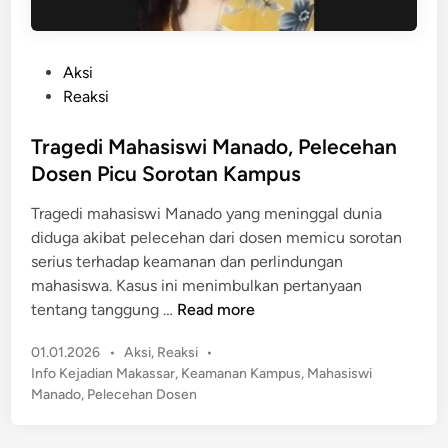
P
Aksi
o
Reaksi
s
t
Tragedi Mahasiswi Manado, Pelecehan
e
Dosen Picu Sorotan Kampus
d
Tragedi mahasiswi Manado yang meninggal dunia
i
diduga akibat pelecehan dari dosen memicu sorotan
n
serius terhadap keamanan dan perlindungan
mahasiswa. Kasus ini menimbulkan pertanyaan
T
tentang tanggung …
Read more
r
P
01.01.2026
•
Aksi
,
Reaksi
•
a
o
Info Kejadian Makassar
,
Keamanan Kampus
,
Mahasiswi
g
s
Manado
,
Pelecehan Dosen
e
t
d
e