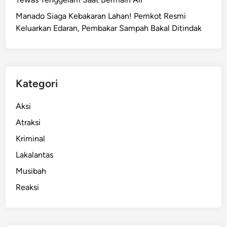
l
Manado Siaga Kebakaran Lahan! Pemkot Resmi
e
Keluarkan Edaran, Pembakar Sampah Bakal Ditindak
c
e
h
a
n
Kategori
D
o
Aksi
s
Atraksi
e
Kriminal
n
P
Lakalantas
i
Musibah
c
Reaksi
u
S
o
r