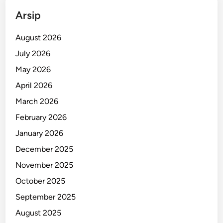
o
Arsip
t
a
August 2026
n
July 2026
K
May 2026
a
m
April 2026
p
March 2026
u
February 2026
s
January 2026
December 2025
November 2025
October 2025
September 2025
August 2025