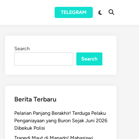
Switch
TELEGRAM
Open
to
Search
dark
mode
Search
Search
Berita Terbaru
Pelarian Panjang Berakhir! Terduga Pelaku
Penganiayaan yang Buron Sejak Juni 2026
Dibekuk Polisi
Tragedi Maut di Manado! Mahasiswi