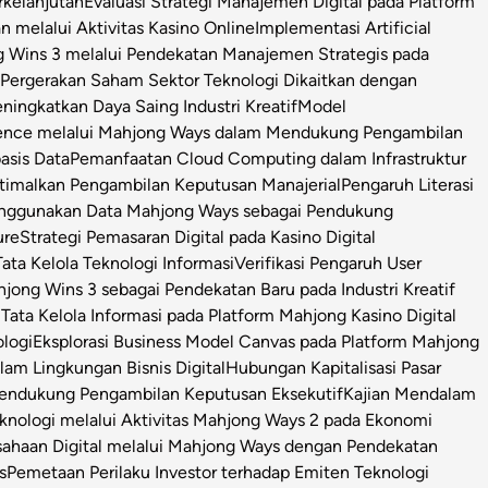
rkelanjutan
Evaluasi Strategi Manajemen Digital pada Platform
n melalui Aktivitas Kasino Online
Implementasi Artificial
g Wins 3 melalui Pendekatan Manajemen Strategis pada
i Pergerakan Saham Sektor Teknologi Dikaitkan dengan
ningkatkan Daya Saing Industri Kreatif
Model
igence melalui Mahjong Ways dalam Mendukung Pengambilan
asis Data
Pemanfaatan Cloud Computing dalam Infrastruktur
timalkan Pengambilan Keputusan Manajerial
Pengaruh Literasi
enggunakan Data Mahjong Ways sebagai Pendukung
ure
Strategi Pemasaran Digital pada Kasino Digital
ata Kelola Teknologi Informasi
Verifikasi Pengaruh User
ong Wins 3 sebagai Pendekatan Baru pada Industri Kreatif
s Tata Kelola Informasi pada Platform Mahjong Kasino Digital
ologi
Eksplorasi Business Model Canvas pada Platform Mahjong
m Lingkungan Bisnis Digital
Hubungan Kapitalisasi Pasar
 Pendukung Pengambilan Keputusan Eksekutif
Kajian Mendalam
Teknologi melalui Aktivitas Mahjong Ways 2 pada Ekonomi
usahaan Digital melalui Mahjong Ways dengan Pendekatan
s
Pemetaan Perilaku Investor terhadap Emiten Teknologi