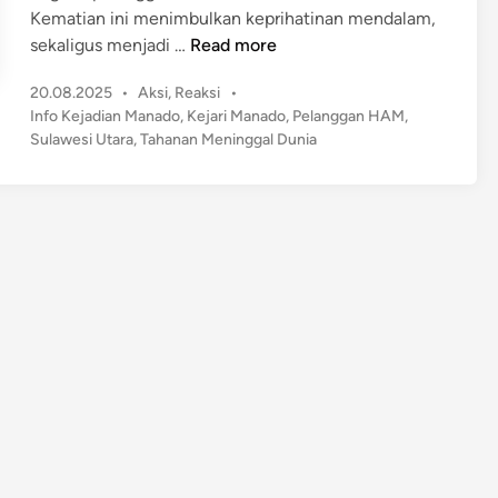
Kematian ini menimbulkan keprihatinan mendalam,
T
sekaligus menjadi …
Read more
a
P
20.08.2025
•
Aksi
,
Reaksi
•
h
o
Info Kejadian Manado
,
Kejari Manado
,
Pelanggan HAM
,
a
s
Sulawesi Utara
,
Tahanan Meninggal Dunia
n
t
a
e
n
d
M
i
n
e
n
i
n
g
g
a
l
D
u