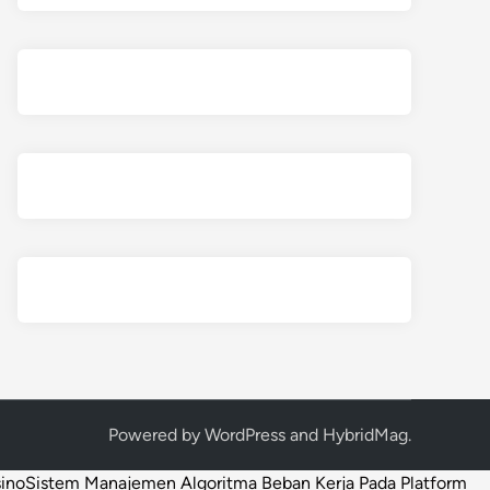
Powered by
WordPress
and
HybridMag
.
sino
Sistem Manajemen Algoritma Beban Kerja Pada Platform