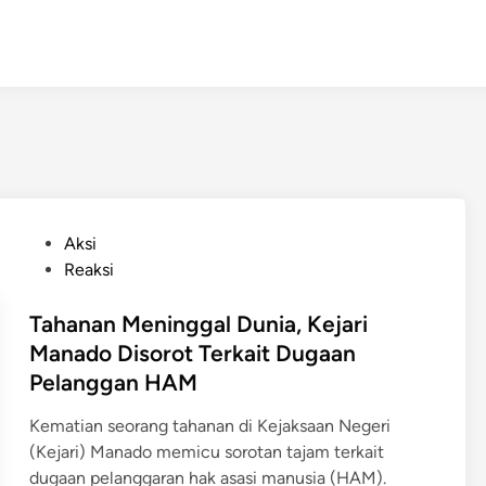
P
Aksi
o
Reaksi
s
t
Tahanan Meninggal Dunia, Kejari
e
Manado Disorot Terkait Dugaan
d
Pelanggan HAM
i
n
Kematian seorang tahanan di Kejaksaan Negeri
(Kejari) Manado memicu sorotan tajam terkait
dugaan pelanggaran hak asasi manusia (HAM).