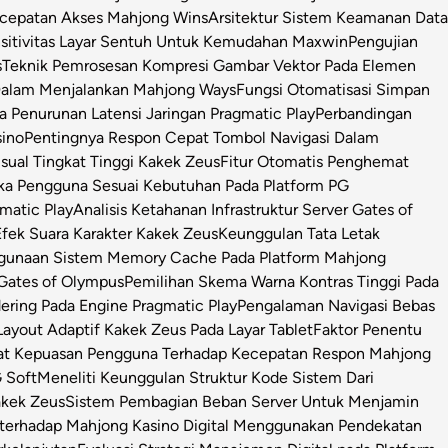
ecepatan Akses Mahjong Wins
Arsitektur Sistem Keamanan Data
sitivitas Layar Sentuh Untuk Kemudahan Maxwin
Pengujian
s
Teknik Pemrosesan Kompresi Gambar Vektor Pada Elemen
 Dalam Menjalankan Mahjong Ways
Fungsi Otomatisasi Simpan
Penurunan Latensi Jaringan Pragmatic Play
Perbandingan
sino
Pentingnya Respon Cepat Tombol Navigasi Dalam
isual Tingkat Tinggi Kakek Zeus
Fitur Otomatis Penghemat
ka Pengguna Sesuai Kebutuhan Pada Platform PG
matic Play
Analisis Ketahanan Infrastruktur Server Gates of
Efek Suara Karakter Kakek Zeus
Keunggulan Tata Letak
ggunaan Sistem Memory Cache Pada Platform Mahjong
 Gates of Olympus
Pemilihan Skema Warna Kontras Tinggi Pada
ring Pada Engine Pragmatic Play
Pengalaman Navigasi Bebas
ayout Adaptif Kakek Zeus Pada Layar Tablet
Faktor Penentu
at Kepuasan Pengguna Terhadap Kecepatan Respon Mahjong
 Soft
Meneliti Keunggulan Struktur Kode Sistem Dari
Kakek Zeus
Sistem Pembagian Beban Server Untuk Menjamin
l terhadap Mahjong Kasino Digital Menggunakan Pendekatan