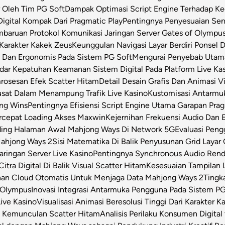
 Oleh Tim PG Soft
Dampak Optimasi Script Engine Terhadap K
igital Kompak Dari Pragmatic Play
Pentingnya Penyesuaian Sen
baruan Protokol Komunikasi Jaringan Server Gates of Olympu
Karakter Kakek Zeus
Keunggulan Navigasi Layar Berdiri Ponsel
s Dan Ergonomis Pada Sistem PG Soft
Mengurai Penyebab Utama 
dar Kepatuhan Keamanan Sistem Digital Pada Platform Live Ka
osesan Efek Scatter Hitam
Detail Desain Grafis Dan Animasi V
usat Dalam Menampung Trafik Live Kasino
Kustomisasi Antarmu
ong Wins
Pentingnya Efisiensi Script Engine Utama Garapan Prag
rcepat Loading Akses Maxwin
Kejernihan Frekuensi Audio Dan 
ding Halaman Awal Mahjong Ways Di Network 5G
Evaluasi Pen
Mahjong Ways 2
Sisi Matematika Di Balik Penyusunan Grid Layar
ringan Server Live Kasino
Pentingnya Synchronous Audio Rende
itra Digital Di Balik Visual Scatter Hitam
Kesesuaian Tampilan L
an Cloud Otomatis Untuk Menjaga Data Mahjong Ways 2
Tingk
 Olympus
Inovasi Integrasi Antarmuka Pengguna Pada Sistem PG
Live Kasino
Visualisasi Animasi Beresolusi Tinggi Dari Karakter 
t Kemunculan Scatter Hitam
Analisis Perilaku Konsumen Digita