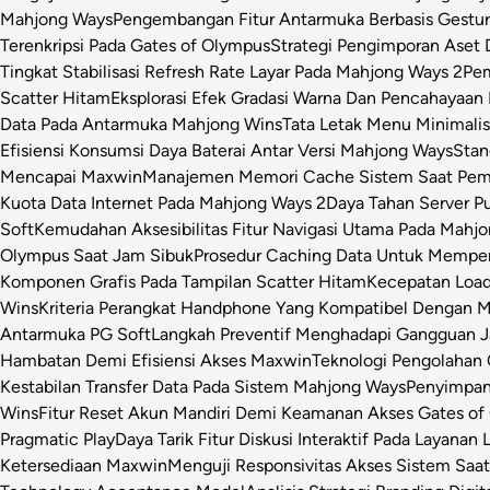
Mahjong Ways
Pengembangan Fitur Antarmuka Berbasis Gestur
Terenkripsi Pada Gates of Olympus
Strategi Pengimporan Aset D
Tingkat Stabilisasi Refresh Rate Layar Pada Mahjong Ways 2
Pem
Scatter Hitam
Eksplorasi Efek Gradasi Warna Dan Pencahayaan 
Data Pada Antarmuka Mahjong Wins
Tata Letak Menu Minimali
Efisiensi Konsumsi Daya Baterai Antar Versi Mahjong Ways
Stan
Mencapai Maxwin
Manajemen Memori Cache Sistem Saat Pemr
Kuota Data Internet Pada Mahjong Ways 2
Daya Tahan Server P
Soft
Kemudahan Aksesibilitas Fitur Navigasi Utama Pada Mahj
Olympus Saat Jam Sibuk
Prosedur Caching Data Untuk Mempe
Komponen Grafis Pada Tampilan Scatter Hitam
Kecepatan Loa
Wins
Kriteria Perangkat Handphone Yang Kompatibel Dengan 
Antarmuka PG Soft
Langkah Preventif Menghadapi Gangguan Ja
Hambatan Demi Efisiensi Akses Maxwin
Teknologi Pengolahan C
Kestabilan Transfer Data Pada Sistem Mahjong Ways
Penyimpan
Wins
Fitur Reset Akun Mandiri Demi Keamanan Akses Gates of
Pragmatic Play
Daya Tarik Fitur Diskusi Interaktif Pada Layanan 
Ketersediaan Maxwin
Menguji Responsivitas Akses Sistem Saa