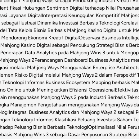
ital dengan Mahjong Ways sebagai Pendukung Industri Kreatif Be
dentifikasi Hubungan Sentimen Digital terhadap Nilai Perusahaa
asi Layanan Digital
Interpretasi Keunggulan Kompetitif Mahjon
sebagai Ilustrasi Dinamika Investasi Berbasis Teknologi
Korelas
el Tata Kelola Bisnis Berbasis Mahjong Kasino Digital untuk Me
 Mendorong Ekonomi Kreatif Digital
Observasi Business Intell
Mahjong Kasino Digital sebagai Pendukung Strategi Bisnis Berb
l
Penerapan Data Analytics pada Mahjong Wins 3 untuk Mengop
 Mahjong Ways 2
Perancangan Dashboard Business Analytics m
grasi melalui Mahjong Ways Menggunakan Enterprise Architect
emen Risiko Digital melalui Mahjong Ways 2 dalam Perspektif T
s Teknologi Informasi
Business Ecosystem Mapping berbasis Mahj
o Online untuk Meningkatkan Efisiensi Operasional
Efektivita
Chain menggunakan Mahjong Ways 2 pada Industri Berbasis Tekn
angka Manajemen Pengetahuan menggunakan Mahjong Ways dala
logi
Integrasi Business Analytics dan Mahjong Ways 2 sebagai
engan Teknologi Informasi
Klasifikasi Peluang Investasi Saham 
hadap Peluang Bisnis Berbasis Teknologi
Optimalisasi Nilai Per
rbasis Mahjong Wins 3 sebagai Dasar Penyusunan Strategi Bisni