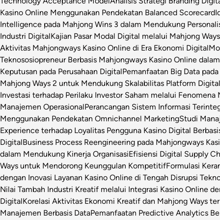
Technology Acceptance Model
Analisis Strategi Branding Dig
Kasino Online Menggunakan Pendekatan Balanced Scorecard
I
Intelligence pada Mahjong Wins 3 dalam Mendukung Personalis
Industri Digital
Kajian Pasar Modal Digital melalui Mahjong Ways 
Aktivitas Mahjongways Kasino Online di Era Ekonomi Digital
Mod
Teknososiopreneur Berbasis Mahjongways Kasino Online dalam
Keputusan pada Perusahaan Digital
Pemanfaatan Big Data pada 
Mahjong Ways 2 untuk Mendukung Skalabilitas Platform Digita
Investasi terhadap Perilaku Investor Saham melalui Fenomena
Manajemen Operasional
Perancangan Sistem Informasi Terinte
Menggunakan Pendekatan Omnichannel Marketing
Studi Manaj
Experience terhadap Loyalitas Pengguna Kasino Digital Berbasi
Digital
Business Process Reengineering pada Mahjongways Kasin
dalam Mendukung Kinerja Organisasi
Efisiensi Digital Supply 
Ways untuk Mendorong Keunggulan Kompetitif
Formulasi Ker
dengan Inovasi Layanan Kasino Online di Tengah Disrupsi Tekno
Nilai Tambah Industri Kreatif melalui Integrasi Kasino Online d
Digital
Korelasi Aktivitas Ekonomi Kreatif dan Mahjong Ways ter
Manajemen Berbasis Data
Pemanfaatan Predictive Analytics Be